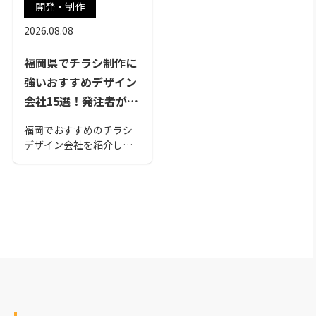
開発・制作
2026.08.08
福岡県でチラシ制作に
強いおすすめデザイン
会社15選！発注者が見
るべきポイントも解説
福岡でおすすめのチラシ
デザイン会社を紹介しま
す。各会社によって特徴
は異なるので、あなたが
作ろうと思っている制作
物に合致した会社を選択
する必要があります。こ
の記事を読んで依頼する
のに最適な会社を見つけ
てください。