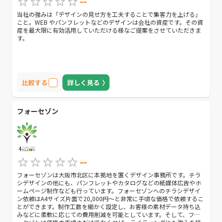
--
当社の強みは「デザインの見せ方を工夫することで集客力を上げる」
こと。WEB やパンフレットなどのデザインは会社の資産です。その資
産を最大限に有効活用していただける様なご提案をさせていただきま
す。
比較する
詳しく見る
フォーセゾン
--
フォーセゾンは大阪市北区に本拠地を置くデザイン事務所です。チラ
シデザインの他にも、パンフレットやカタログなどの紙媒体広告やホ
ームページ制作なども行っています。フォーセゾンへのチラシデザイ
ン依頼はA4サイズ片面で20,000円〜と非常に手頃な価格で依頼するこ
とができます。制作工数を細かく設定し、お客様の素材データ持ち込
みなどに柔軟に応じての費用削減を可能としています。そして、フォ