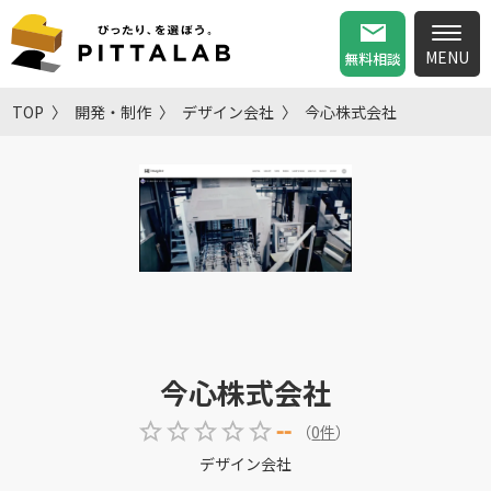
無料相談
TOP
開発・制作
デザイン会社
今心株式会社
今心株式会社
--
（
0
件
）
デザイン会社