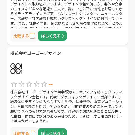
デザイン）へ取り組んでいます。デザインや色の使い方、書体や文字
のサイズなど様々な配慮や工夫で、誰にでも公平に情報をお届けでき
るメディアデザインを提案。パンフレットやポスター、ニュースレタ
ー、広報誌・社内報など幅広いグラフィックデザインに対応していま
す。 また、社史や年史、記念誌などもお客様の要望に応じて、どのよ
うな形でも対応してくれます。 「良いデザイン」「伝わるデザイン」
に悩んでいる方は、是非一度問い合わせてみましょう。
比較する
詳しく見る
株式会社ゴーゴーデザイン
--
株式会社ゴーゴーデザインは東京都港区にオフィスを構えるグラフィ
ックデザイン会社です。代表がグラフィックデザイナー出身ですが、
紙媒体のデザインのみならずWeb制作、映像制作、販売プロモーショ
ン、各種広告にも対応しているため、目的達成のためにトータルでお
願いできるのも魅力的な会社です。お客様の課題解決にとことん拘っ
た企画・提案には定評のある会社のため、まずは一度ご相談されてみ
てはいかがでしょうか。
比較する
詳しく見る