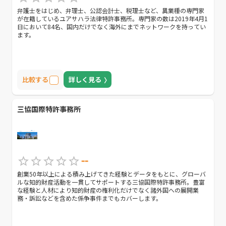
弁護士をはじめ、弁理士、公認会計士、税理士など、異業種の専門家
が在籍しているユアサハラ法律特許事務所。専門家の数は2019年4月1
日において84名、国内だけでなく海外にまでネットワークを持ってい
ます。
比較する
詳しく見る
三協国際特許事務所
--
創業50年以上による積み上げてきた経験とデータをもとに、グローバ
ルな知的財産活動を一貫してサポートする三協国際特許事務所。豊富
な経験と人材により知的財産の権利化だけでなく諸外国への展開業
務・訴訟などを含めた係争事件までもカバーします。