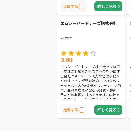
けで行えるため手間がかかりません。
無駄な手順を省いた簡単な手続きで、
比較する
詳しく見る
スピーディーな派遣を実現します。ま
た、検品などの繊細な軽作業を始め、
資材運搬などの力仕事や接客業、調理
エムシーパートナーズ株式会社
師、通訳などの様々な業務に対応して
います。比較的簡単な仕事からスペシ
ャリストが必要な仕事まで、幅広いニ
ーズに応えます。企業の都合に合わせ
た派遣プランを提案できる、おすすめ
の会社です。
3.80
エムシーパートナーズ株式会社は幅広
い業種に対応できるスタッフを派遣す
る会社です。データ入力や経理事務な
どのオフィス部門を始め、CADオペレ
ーターなどのOA機器オペレーション部
門、品質管理業務などの研究・製造部
門などの業種に対応できます。同社で
は派遣スタッフに計画的なスキルアッ
プ支援を実施します。入職時教育や年
次研修はもちろん、体系的な教育コー
比較する
詳しく見る
スを用意して派遣社員を育成するた
め、各企業のニーズに合う優秀な人材
を紹介できます。また、現在就業中の
派遣スタッフの同意を得られれば、契