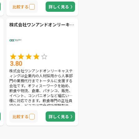
直接雇用し、適正価格にて紹介予定派
遣サービスを提供します。派遣就業の
比較する
詳しく見る
段階でスタッフの人柄やスキルを把握
できるため、失敗のリスクが少ない採
用が可能です。また、早期退職のリス
株式会社ワンアンドオンリーキャスティング
クを事前に見抜く適性検査を実施しま
す。スタッフのメンタルの強さをチェ
ックし、事前に離職しやすい人材を把
握します。長期的な雇用をサポートを
望む方におすすめできる会社です。
3.80
株式会社ワンアンドオンリーキャステ
ィングは企業内の人材採用から人事部
門の業務代行までトータルに支援する
会社です。オフィスーワークを始め、
飲食や物流、倉庫、パチンコ、販売、
イベント、コンパニオンなど幅広い業
種に対応できます。飲食専門の正社員
紹介サービスでは完全成功報酬型サー
ビスを提供。転職希望者の入社が決定
するまで費用が発生しないので、導入
比較する
詳しく見る
リスクを抑えられます。万が一離職し
た場合には返金してもらえるため安心
です。そのほか、日払いに対応できる
給与計算代行や、サービス業・流通業