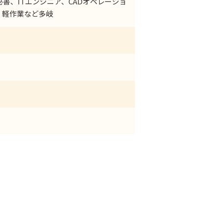
書、ITエンジニア、CADオペレーショ
、軽作業など多岐