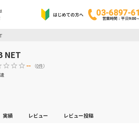
は
03-6897-6
はじめての方へ
！
営業時間：平日9:00～1
T
B NET
--
（
0
件
）
遣
実績
レビュー
レビュー投稿