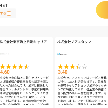
NET
する
株式会社東京海上日動キャリアサービス
株式会社ノアスタッフ
4.60
3.40
株式会社東京海上日動キャリアサービ
株式会社ノアスタッフはサービス業務
スは職業紹介優良事業者の認定を受け
に特化した人材派遣会社です。飲食業
た人材派遣会社です。業界に精通した
や携帯キャリアショップ業界のマッチ
専任コンサルタントが、事前に採用条
ングに特化しており、各企業の要望に
件や経営戦略をヒアリングしてくれま
合う能力の高い人材を提供します。同
す。要望に合う人材を選定し、ミスマ
社では社内にて常にスタッフ育成研修
ッチを防ぎます。同社は保険や金融、
を実施します。マナー研修などでスタ
不動産や技術職、メディカルなどの専
ッフを教育し、優秀な人材を必要な期