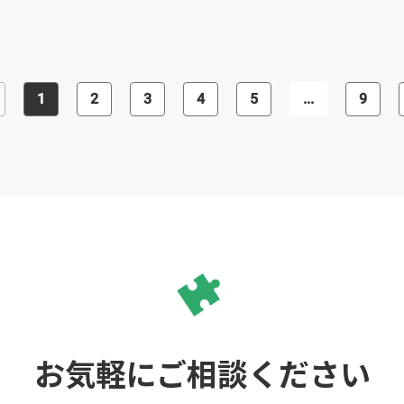
施。きめ細やかなアフターフォローを
負い、本業に専念できる環境づくりを
行ない、人材の定着をサポートしま
行ないます。採用に関するWeb広告作
す。継続的なサポートを求める方や、
成など、幅広いサポートが可能です。
スピーディーな対応を望む方におすす
人材派遣や採用代行などについて興味
めの会社です。
のある方は、気軽に問い合わせてみま
しょう。
1
2
3
4
5
...
9
お気軽にご相談ください