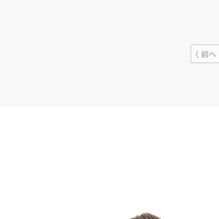
約終了後に紹介予定に切り替えること
も可能です。優秀なスタッフは直接雇
用できるため、ビジネスの発展に役立
ちます。高度なスキルを持った人材を
探している企業におすすめできる会社
です。
前へ