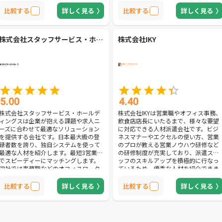
門分野に特化した人材紹介に対応しま
間だけ迅速に派遣します。そのほか、
す。豊富な登録者の中から、専門性の
採用代行も可能。企業のニーズに合わ
比較する
詳しく見る
比較する
詳しく見る
ある即戦力の人材を採用できます。必
せたオーダーメイドのプランを用意
要な人材を必要な期間だけ派遣するた
し、質の高い採用活動を実現します。
め、コスト削減も可能です。また、新
募集手段の設計から応募受付、面接の
株式会社スタッフサービス・ホールディングス
株式会社IKY
卒・中途採用の代行を実施します。全
設定と実行、採否の決定までトータル
国採用や大量採用、キャリア採用から
サポートし、求人の取りこぼしを防止
急募にいたるまで、人事採用業務の幅
できます。サービス業務の人材派遣を
広い支援を行ないます。継続率94%の
望む方はもちろん、業務のアウトソー
実績で、優秀な人材の長期的な雇用が
シングを検討している方にもおすすめ
可能です。スキルの高い人材を探して
です。
いる方におすすめできる会社です。
5.00
4.40
株式会社スタッフサービス・ホールデ
株式会社IKYは営業職やオフィス事務、
ィングスは企業が抱える課題や求人ニ
飲食店店長にいたるまで、様々な要望
ーズに合わせて最適なソリューション
に対応できる人材派遣会社です。ビジ
を提供する会社です。日本最大級の登
ネスマナーやエクセルの使い方、営業
録者数を誇り、独自システムを使って
のプロが教える営業ノウハウ研修など
最適な人材を紹介します。最短3営業日
の研修制度が充実しており、派遣スタ
でスピーディーにマッチングします。
ッフのスキルアップを積極的に行なっ
同社では事務職などのオフィスワーク
ているため、優秀な人材を紹介できま
を始め、介護や看護、技術者・ITエン
す。希望すれば契約社員が現場に常在
ジニアなど幅広い業種に対応できま
することも可能です。同じ職場で仕事
比較する
詳しく見る
比較する
詳しく見る
す。40種類以上の職種を取り扱ってお
しながら派遣スタッフを直接管理し、
り、外国人派遣などの要望にも柔軟に
丁寧なサポートを行ないます。また、
対応します。就業後も依頼企業や派遣
採用代行・求人代行にも対応でき、採
スタッフの細やかな定期フォローを実
用時の手間のかかる業務をすべて請け