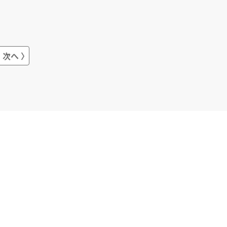
におけるアルバイト採用代行も可能。
企業の負担を軽減し、ビジネスの発展
に貢献します。幅広いニーズに応えて
くれるおすすめの会社です。
次へ