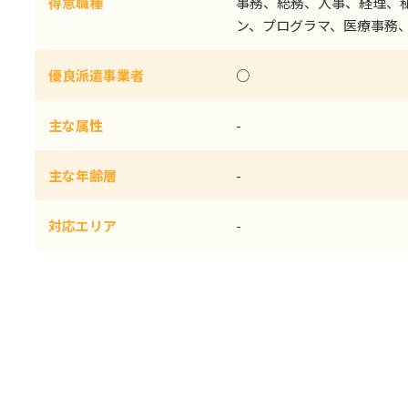
得意職種
事務、総務、人事、経理、秘
ン、プログラマ、医療事務
優良派遣事業者
○
主な属性
-
主な年齢層
-
対応エリア
-