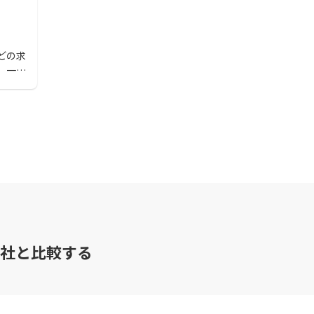
どの求
。一般
申し
。
社と比較する