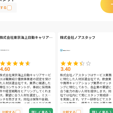
する
株式会社東京海上日動キャリアサービス
株式会社ノアスタッフ
4.60
3.40
株式会社東京海上日動キャリアサービ
株式会社ノアスタッフはサービス業務
スは職業紹介優良事業者の認定を受け
に特化した人材派遣会社です。飲食業
た人材派遣会社です。業界に精通した
や携帯キャリアショップ業界のマッチ
専任コンサルタントが、事前に採用条
ングに特化しており、各企業の要望に
件や経営戦略をヒアリングしてくれま
合う能力の高い人材を提供します。同
す。要望に合う人材を選定し、ミスマ
社では社内にて常にスタッフ育成研修
ッチを防ぎます。同社は保険や金融、
を実施します。マナー研修などでスタ
不動産や技術職、メディカルなどの専
ッフを教育し、優秀な人材を必要な期
門分野に特化した人材紹介に対応しま
間だけ迅速に派遣します。そのほか、
す。豊富な登録者の中から、専門性の
採用代行も可能。企業のニーズに合わ
比較する
詳しく見る
比較する
詳しく見る