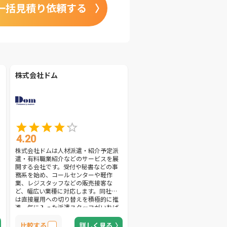
一括見積り依頼する
株式会社ドム
4.20
株式会社ドムは人材派遣・紹介予定派
遣・有料職業紹介などのサービスを展
開する会社です。受付や秘書などの事
務系を始め、コールセンターや軽作
業、レジスタッフなどの販売接客な
ど、幅広い業種に対応します。同社で
は直接雇用への切り替えを積極的に推
進。気に入った派遣スタッフがいれば
直接雇用し、適正価格にて紹介予定派
遣サービスを提供します。派遣就業の
比較する
詳しく見る