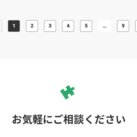
す。継続的なサポートを求める方や、
成など、幅広いサポートが可能です。
スピーディーな対応を望む方におすす
人材派遣や採用代行などについて興味
めの会社です。
のある方は、気軽に問い合わせてみま
しょう。
1
2
3
4
5
...
9
お気軽にご相談ください