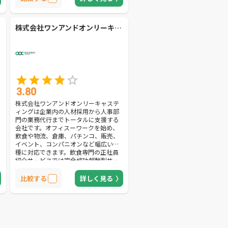
段階でスタッフの人柄やスキルを把握
できるため、失敗のリスクが少ない採
用が可能です。また、早期退職のリス
株式会社ワンアンドオンリーキャスティング
クを事前に見抜く適性検査を実施しま
す。スタッフのメンタルの強さをチェ
ックし、事前に離職しやすい人材を把
握します。長期的な雇用をサポートを
望む方におすすめできる会社です。
3.80
株式会社ワンアンドオンリーキャステ
ィングは企業内の人材採用から人事部
門の業務代行までトータルに支援する
会社です。オフィスーワークを始め、
飲食や物流、倉庫、パチンコ、販売、
イベント、コンパニオンなど幅広い業
種に対応できます。飲食専門の正社員
紹介サービスでは完全成功報酬型サー
ビスを提供。転職希望者の入社が決定
するまで費用が発生しないので、導入
比較する
詳しく見る
リスクを抑えられます。万が一離職し
た場合には返金してもらえるため安心
です。そのほか、日払いに対応できる
給与計算代行や、サービス業・流通業
におけるアルバイト採用代行も可能。
企業の負担を軽減し、ビジネスの発展