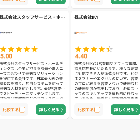
ある即戦力の人材を採用できます。必
せたオーダーメイドのプランを用意
要な人材を必要な期間だけ派遣するた
し、質の高い採用活動を実現します。
め、コスト削減も可能です。また、新
募集手段の設計から応募受付、面接の
株式会社スタッフサービス・ホールディングス
株式会社IKY
卒・中途採用の代行を実施します。全
設定と実行、採否の決定までトータル
国採用や大量採用、キャリア採用から
サポートし、求人の取りこぼしを防止
急募にいたるまで、人事採用業務の幅
できます。サービス業務の人材派遣を
広い支援を行ないます。継続率94%の
望む方はもちろん、業務のアウトソー
実績で、優秀な人材の長期的な雇用が
シングを検討している方にもおすすめ
可能です。スキルの高い人材を探して
です。
いる方におすすめできる会社です。
5.00
4.40
株式会社スタッフサービス・ホールデ
株式会社IKYは営業職やオフィス事務、
ィングスは企業が抱える課題や求人ニ
飲食店店長にいたるまで、様々な要望
ーズに合わせて最適なソリューション
に対応できる人材派遣会社です。ビジ
を提供する会社です。日本最大級の登
ネスマナーやエクセルの使い方、営業
録者数を誇り、独自システムを使って
のプロが教える営業ノウハウ研修など
最適な人材を紹介します。最短3営業日
の研修制度が充実しており、派遣スタ
でスピーディーにマッチングします。
ッフのスキルアップを積極的に行なっ
同社では事務職などのオフィスワーク
ているため、優秀な人材を紹介できま
を始め、介護や看護、技術者・ITエン
す。希望すれば契約社員が現場に常在
ジニアなど幅広い業種に対応できま
することも可能です。同じ職場で仕事
比較する
詳しく見る
比較する
詳しく見る
す。40種類以上の職種を取り扱ってお
しながら派遣スタッフを直接管理し、
り、外国人派遣などの要望にも柔軟に
丁寧なサポートを行ないます。また、
対応します。就業後も依頼企業や派遣
採用代行・求人代行にも対応でき、採
スタッフの細やかな定期フォローを実
用時の手間のかかる業務をすべて請け
施。きめ細やかなアフターフォローを
負い、本業に専念できる環境づくりを
行ない、人材の定着をサポートしま
行ないます。採用に関するWeb広告作