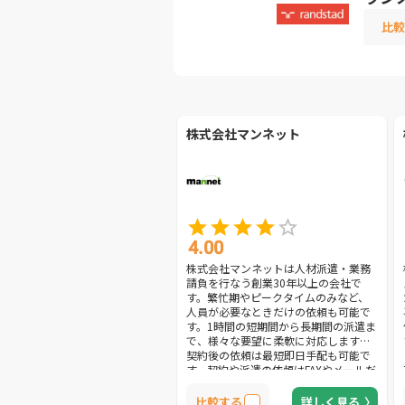
比較
株式会社マンネット
4.00
株式会社マンネットは人材派遣・業務
請負を行なう創業30年以上の会社で
す。繁忙期やピークタイムのみなど、
人員が必要なときだけの依頼も可能で
す。1時間の短期間から長期間の派遣ま
で、様々な要望に柔軟に対応します。
契約後の依頼は最短即日手配も可能で
す。契約や派遣の依頼はFAXやメールだ
けで行えるため手間がかかりません。
無駄な手順を省いた簡単な手続きで、
比較する
詳しく見る