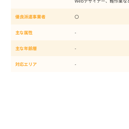
Webデザイナー、軽作業な
優良派遣事業者
〇
主な属性
-
主な年齢層
-
対応エリア
-