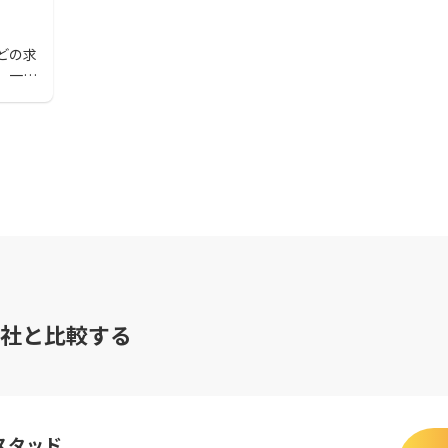
どの求
。一般
申し
。
社と比較する
スタッド