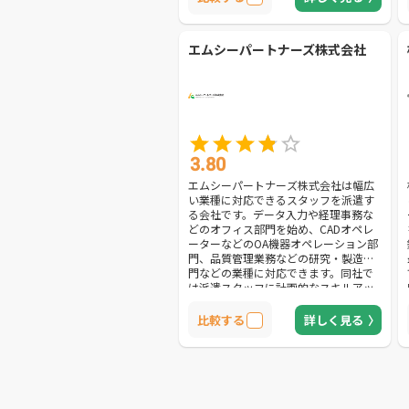
スピーディーな派遣を実現します。ま
た、検品などの繊細な軽作業を始め、
資材運搬などの力仕事や接客業、調理
エムシーパートナーズ株式会社
師、通訳などの様々な業務に対応して
います。比較的簡単な仕事からスペシ
ャリストが必要な仕事まで、幅広いニ
ーズに応えます。企業の都合に合わせ
た派遣プランを提案できる、おすすめ
の会社です。
3.80
エムシーパートナーズ株式会社は幅広
い業種に対応できるスタッフを派遣す
る会社です。データ入力や経理事務な
どのオフィス部門を始め、CADオペレ
ーターなどのOA機器オペレーション部
門、品質管理業務などの研究・製造部
門などの業種に対応できます。同社で
は派遣スタッフに計画的なスキルアッ
プ支援を実施します。入職時教育や年
次研修はもちろん、体系的な教育コー
比較する
詳しく見る
スを用意して派遣社員を育成するた
め、各企業のニーズに合う優秀な人材
を紹介できます。また、現在就業中の
派遣スタッフの同意を得られれば、契
約終了後に紹介予定に切り替えること
も可能です。優秀なスタッフは直接雇