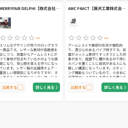
MERRYFAIR DELPHI【株式会社関家具】
AMC F4ACT【藤沢工業株式会社】
--
--
スリムなデザインが売りのロングセラ
アームレストや脚部の形状が個性的
ー商品です。レザーな素材が高級感を
で、遊び心のあるパイプ椅子です。背
出しつつ、背面からアームレストにか
面がメッシュ素材ですっきりとした印
けて身体が包まれているかのような感
象があり、座面下に棚があるので床に
覚になり、安心感を覚える作りになっ
カバンを置くことに抵抗がある人にも
ています。レザー製の会議用チェアは
嬉しい構造になっています。スタッキ
重苦しい雰囲気になりがちですが、す
ング機能もついているので、小まめに
っきりとした形状によってレザーによ
会議室のレイアウトを変える企業にお
る重厚感を抑制されているので、厳正
すすめしたいチェアです。
な雰囲気を避けたい企業に推奨できる
比較する
詳しく見る
比較する
詳しく見る
チェアの1つです。