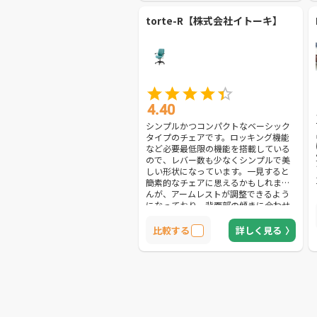
torte-R【株式会社イトーキ】
4.40
シンプルかつコンパクトなベーシック
タイプのチェアです。ロッキング機能
など必要最低限の機能を搭載している
ので、レバー数も少なくシンプルで美
しい形状になっています。一見すると
簡素的なチェアに思えるかもしれませ
んが、アームレストが調整できるよう
になっており、背面部の傾きに合わせ
て座面が前面にスライドする仕組みも
あるので、機能性は抜群です。シンプ
比較する
詳しく見る
ルかつ高性能なチェアを揃えたい企業
は、導入を検討してみてはいかがでし
ょうか。