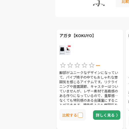
比較
アガタ【KOKUYO】
--
脚部がユニークなデザインになってい
て、パイプ椅子の中でもおしゃれな雰
囲気を感じるアイテムです。リクライ
ニングや座面調節、キャスターはつい
ていませんが、レザー素材で高級感の
ある作りになっているので、重厚感は
なくても特別感のある会議室にするこ
とができます。機能性よりも雰囲気を
大切にしたい方は、候補の1つにしてみ
てください。
比較する
詳しく見る