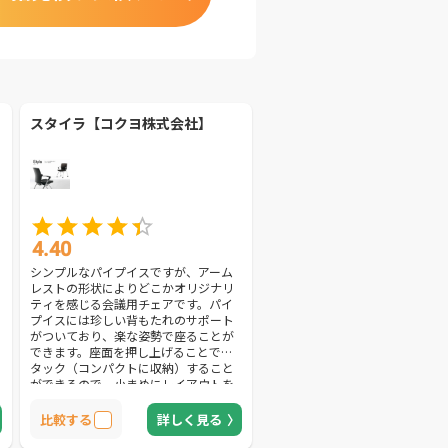
スタイラ【コクヨ株式会社】
4.40
シンプルなパイプイスですが、アーム
レストの形状によりどこかオリジナリ
ティを感じる会議用チェアです。パイ
プイスには珍しい背もたれのサポート
がついており、楽な姿勢で座ることが
できます。座面を押し上げることでス
タック（コンパクトに収納）すること
ができるので、小まめにレイアウトを
変更したりチェアを収納したりする企
業に使ってみて欲しいアイテムです。
比較する
詳しく見る