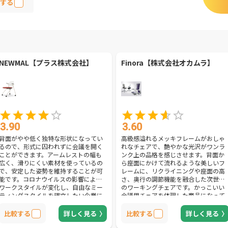
する
NEWMAL【プラス株式会社】
Finora【株式会社オカムラ】
3.90
3.60
背面がやや低く独特な形状になってい
高級感溢れるメッキフレームがおしゃ
るので、形式に囚われずに会議を開く
れなチェアで、艶やかな光沢がワンラ
ことができます。アームレストの幅も
ンク上の品格を感じさせます。背面か
広く、滑りにくい素材を使っているの
ら座面にかけて流れるような美しいフ
で、安定した姿勢を維持することが可
レームに、リクライニングや座面の高
能です。コロナウイルスの影響により
さ、奥行の調節機能を融合した次世代
ワークスタイルが変化し、自由なミー
のワーキングチェアです。かっこいい
ティングスタイルを確立したい企業に
会議用チェアを体現した商品になって
おすすめします。
いるので、デザインに惚れた方はぜひ
購入しましょう。
比較する
詳しく見る
比較する
詳しく見る