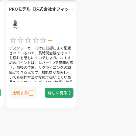
PROモデル【株式会社オフィックス】
--
デスクワーカー向けに細部にまで配慮
されているので、長時間会議を行って
も疲れを感じにくいでしょう。おすす
めのポイントは、レバー1つで座面の高
さ、前後の位置、リクライニングの調
節ができる点です。機能性が充実して
いても操作方法が複雑で扱いにくい商
品もあるので、レバー1つで簡単に操作
できる機能は十分に推奨できます。機
能性の充実度に対して価格も低いの
比較する
詳しく見る
で、機能性にこだわりつつもコスパを
優先したい企業は、選択肢の1つに入れ
ておきましょう。