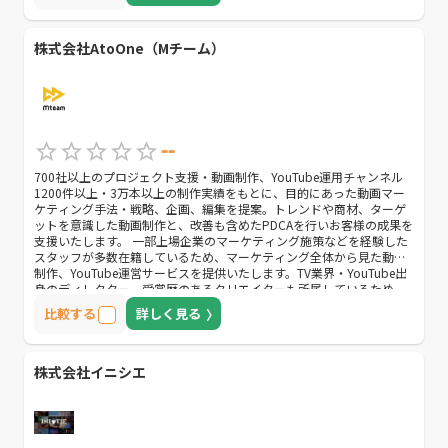
株式会社AtoOne（Mチーム）
--
700社以上のプロジェクト支援・動画制作、YouTube運用チャンネル
1200件以上・3万本以上の制作実績をもとに、目的にあった動画マー
ケティング手法・戦略、企画、編集を提案。トレンドや商材、ターゲ
ットを意識した動画制作と、改善も含めたPDCAを行いお客様の成果を
支援いたします。 一部上場企業のマーケティング施策などを経験した
スタッフが多数在籍しているため、マーケティング全体から見た動画
制作、YouTube運営サービスを提供いたします。TV業界・YouTube出
身のディレクター、受賞歴のあるクリエイターも所属しているため、
様々なジャンルの企画立案・高品質でコストパフォーマンスのよいサ
比較する
詳しく見る
ービス提供が可能です。
株式会社イニシエ