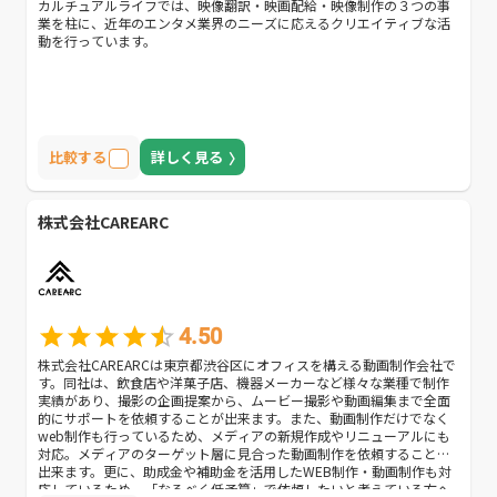
カルチュアルライフでは、映像翻訳・映画配給・映像制作の３つの事
業を柱に、近年のエンタメ業界のニーズに応えるクリエイティブな活
動を行っています。
比較する
詳しく見る
株式会社CAREARC
4.50
株式会社CAREARCは東京都渋谷区にオフィスを構える動画制作会社で
す。同社は、飲食店や洋菓子店、機器メーカーなど様々な業種で制作
実績があり、撮影の企画提案から、ムービー撮影や動画編集まで全面
的にサポートを依頼することが出来ます。また、動画制作だけでなく
web制作も行っているため、メディアの新規作成やリニューアルにも
対応。メディアのターゲット層に見合った動画制作を依頼することが
出来ます。更に、助成金や補助金を活用したWEB制作・動画制作も対
応しているため、「なるべく低予算」で依頼したいと考えている方へ