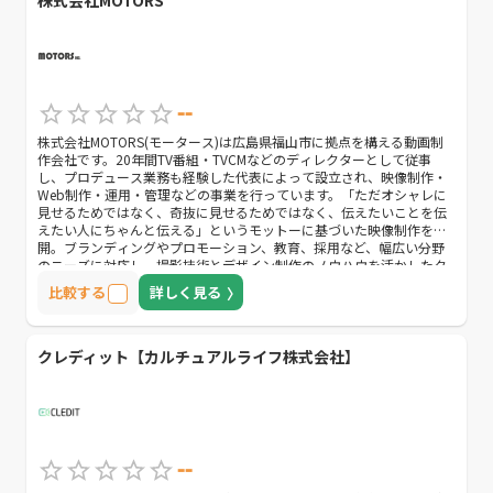
--
株式会社MOTORS(モータース)は広島県福山市に拠点を構える動画制
作会社です。20年間TV番組・TVCMなどのディレクターとして従事
し、プロデュース業務も経験した代表によって設立され、映像制作・
Web制作・運用・管理などの事業を行っています。「ただオシャレに
見せるためではなく、奇抜に見せるためではなく、伝えたいことを伝
えたい人にちゃんと伝える」というモットーに基づいた映像制作を展
開。ブランディングやプロモーション、教育、採用など、幅広い分野
のニーズに対応し、撮影技術とデザイン制作のノウハウを活かしたク
オリティーの高いオリジナルコンテンツを提案しています。優れた技
比較する
詳しく見る
術力と企画力を持ちながらも常にクライアント目線に立つことを忘れ
ず、予算や納期に柔軟に対応してくれる点も魅力のひとつです。ま
た、障がいのある子ども達に「働く障がい者」の動画を見せることで
就労や自立を促す動画Webサービス「障⇔障継承プログラム」を独自
クレディット【カルチュアルライフ株式会社】
に運営しており、Web制作や運用などにも精通しています。
--