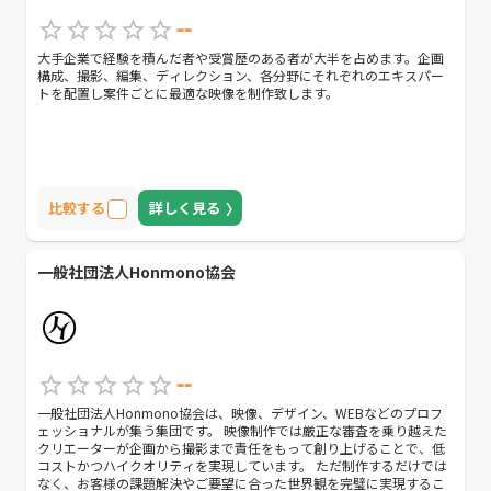
--
大手企業で経験を積んだ者や受賞歴のある者が大半を占めます。企画
構成、撮影、編集、ディレクション、各分野にそれぞれのエキスパー
トを配置し案件ごとに最適な映像を制作致します。
比較する
詳しく見る
一般社団法人Honmono協会
--
一般社団法人Honmono協会は、映像、デザイン、WEBなどのプロフ
ェッショナルが集う集団です。 映像制作では厳正な審査を乗り越えた
クリエーターが企画から撮影まで責任をもって創り上げることで、低
コストかつハイクオリティを実現しています。 ただ制作するだけでは
なく、お客様の課題解決やご要望に合った世界観を完璧に実現するこ