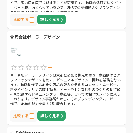
とで、高い満足度で提供することが可能です。 動画の活用方法なども
サポート範囲内となっているので、SNSでの認知拡大やブランディン
グを視野にいれている方にもおすすめです。
比較する
詳しく見る
合同会社ポーラーデザイン
--
合同会社ポーラーデザインは京都と愛知に拠点を置き、動画制作とグ
ラフィックデザインを軸に、ビジュアルデザインに関わる業務を行い
ます。動画制作では企業や商品の魅力を伝えるコンセプトムービー、
建築やインテリアの竣工動画、アートや工芸などものづくりの制作過
程を記録するドキュメンタリー動画等、実写での制作をメインに承っ
ております。デザイン事務所だからこそのブランディングムービー制
作で、企業の魅力を最大限に表現します。
比較する
詳しく見る
株式会社MOTORS