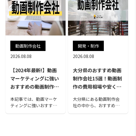
動画制作会社
開発・制作
2026.08.08
2026.08.08
【2024年最新!】動画
大分県のおすすめ動画
マーケティングに強い
制作会社15選！動画制
おすすめの動画制作会
作の費用相場や安く制
社23選
作するためのポイント
本記事では、動画マーケ
大分県にある動画制作会
も解説
ティングに強いおすすめ
社の中から、おすすめを
の動画制作会社ピックア
まとめました。動画制作
ップしました。会社ごと
会社に依頼できる作業内
の特色やおすすめポイン
容・範囲についてや動画
トをまとめて紹介しま
制作の費用相場、安く制