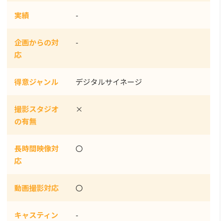
実績
-
企画からの対
-
応
得意ジャンル
デジタルサイネージ
撮影スタジオ
×
の有無
長時間映像対
〇
応
動画撮影対応
〇
キャスティン
-