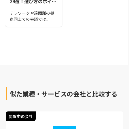
29選！選び方のポイン
トも解説
テレワークや遠距離の拠
点同士での会議では、
WEB会議用カメラは必
須。ですが、ただ性能が
良い高価なカメラを使え
ばいいというわけではあ
りません。業務効率に関
わるカメラの選び方と、
おすすめ商品をご紹介し
ます。
似た業種・サービスの会社と比較する
閲覧中の会社