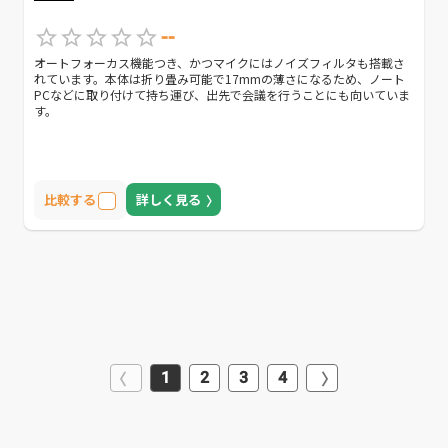
--
オートフォーカス機能つき、かつマイクにはノイズフィルタも搭載さ
れています。本体は折り畳み可能で17mmの薄さになるため、ノート
PCなどに取り付けて持ち運び、出先で会議を行うことにも向いていま
す。
比較する
詳しく見る
1
2
3
4