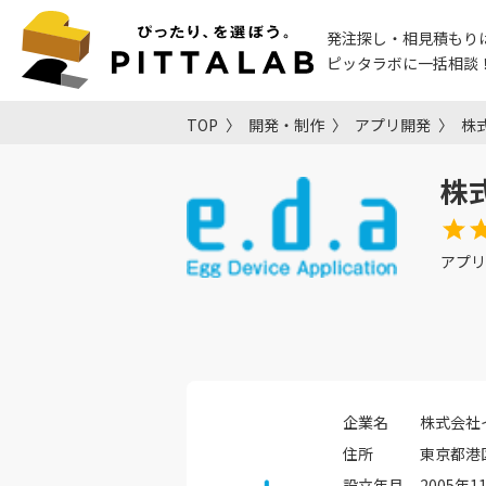
発注探し・相見積もり
ピッタラボに一括相談
TOP
開発・制作
アプリ開発
株
株
アプリ
企業名
株式会社
住所
東京都港区
設立年月
2005年1