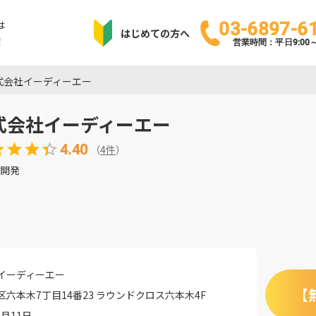
は
03-6897-6
はじめての方へ
！
営業時間：平日9:00～1
式会社イーディーエー
式会社イーディーエー
4.40
（
4
件
）
開発
イーディーエー
【
六本木7丁目14番23 ラウンドクロス六本木4F
1月11日