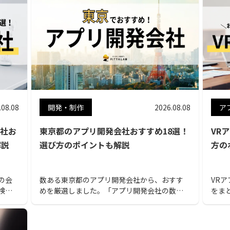
.08.08
開発・制作
2026.08.08
ア
社お
東京都のアプリ開発会社おすすめ18選！
VR
解説
選び方のポイントも解説
方の
の会
数ある東京都のアプリ開発会社から、おすす
VR
検討
めを厳選しました。「アプリ開発会社の数が
をま
い。
多すぎてどれを選べばいいかわからない」と
てい
いうお悩みはないでしょうか？ 東京都でアプ
リ開発を検討中の方はぜひご覧ください。