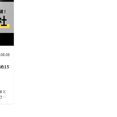
.08.08
め15
まと
され