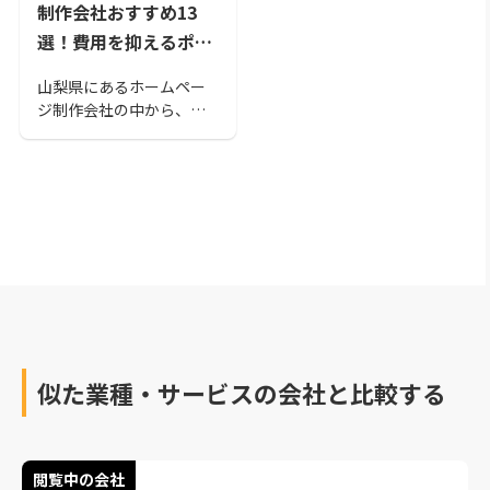
制作会社おすすめ13
選！費用を抑えるポイ
ントも紹介
山梨県にあるホームペー
ジ制作会社の中から、お
すすめの会社をまとめま
した。 「どの会社が良い
かわからない」「比較し
て決めたい」という方も
いらっしゃるのではない
でしょうか。 ホームペー
ジ制作を検討している方
は、ぜひ参考にしてくだ
さい。
似た業種・サービスの会社と比較する
閲覧中の会社