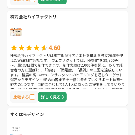
株式会社ハイファクトリ
4.60
株式会社ハイファクトリは東京都渋谷区に本社を構える設立20年を迎
えたWEB制作会社です。 ウェブサクッ！では、HP制作を39,800円
～、最短3日間で制作できます。制作実績は2,000件を超え、多くの経
営者の方に選ばれて「価格」「満足度」「品質」の三冠を達成してい
ます。 精度の高いwebコンサルタントのヒアリングを通しターゲット
選定からデザイン・HPの内容までを一緒に考えていくサポート体勢も
魅力の1つです。目的に合わせて1人1人にあったご提案をしてまいりま
す。 サイト制作実績は多岐にわたるためコーポレートサイト・採用サ
イト・製品紹介サイト（BtoB向け、BtoC向け）・個人サイトまで幅広
比較する
詳しく見る
く対応可能です。 サイト開設後はリスティング広告運用、リニューア
ルやHPの内容更新の相談、集客方法の相談といったお困りごとへのサ
ポートも充実しております。 「初めての制作で不安が多い」「制作の
フォローをしてほしい」方にもおすすめです。
すくはらデザイン