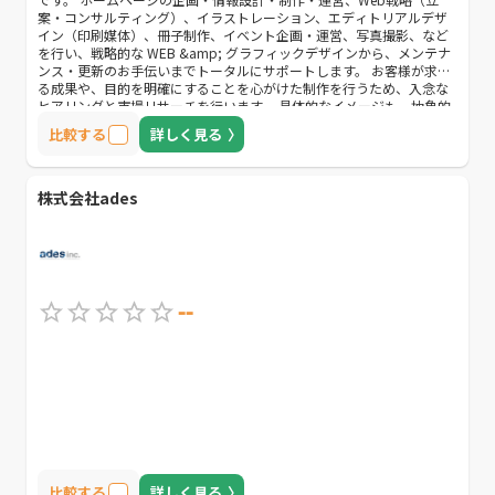
案・コンサルティング）、イラストレーション、エディトリアルデザ
イン（印刷媒体）、冊子制作、イベント企画・運営、写真撮影、など
を行い、戦略的な WEB &amp; グラフィックデザインから、メンテナ
ンス・更新のお手伝いまでトータルにサポートします。 お客様が求め
る成果や、目的を明確にすることを心がけた制作を行うため、入念な
ヒアリングと市場リサーチを行います。 具体的なイメージも、抽象的
なイメージでも、なんでもお聞かせください。 お客様のご回答に合わ
比較する
詳しく見る
せて最適なご提案をさせていただきます。
株式会社ades
--
比較する
詳しく見る