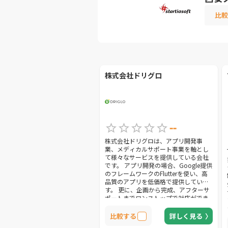
比較
株式会社ドリグロ
--
株式会社ドリグロは、アプリ開発事
業、メディカルサポート事業を軸とし
て様々なサービスを提供している会社
です。 アプリ開発の場合、Google提供
のフレームワークのFlutterを使い、高
品質のアプリを低価格で提供していま
す。 更に、企画から完成、アフターサ
ポートまでワンストップで対応ができ
るという強みがあります。 アプリ開発
以外にも、ホームページ・LPの制作も
比較する
詳しく見る
対応して貰える、ITの領域で幅広くサ