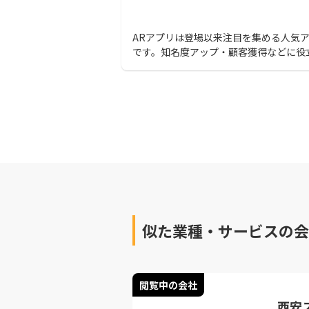
ARアプリは登場以来注目を集める人気
です。知名度アップ・顧客獲得などに役
力的なARアプリを開発してくれるおす
会社と選び方のコツを紹介します。
似た業種・サービスの会
閲覧中の会社
西安