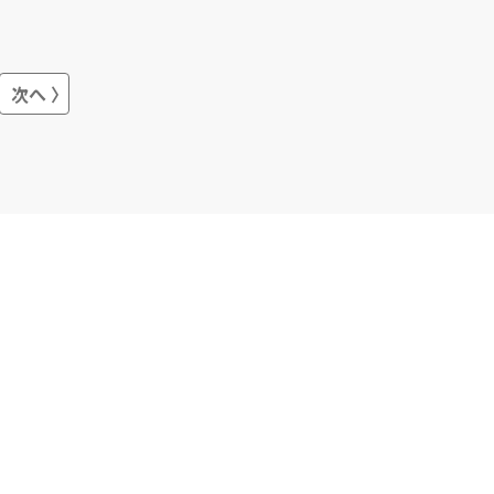
発」になります。 数少ないFlutterとい
うフレームワークを用いてアプリを制
作できる会社であり、スピード感を持
ってプロジェクトを開始されたいお客
様にご好評をいただいております。
マ
次へ