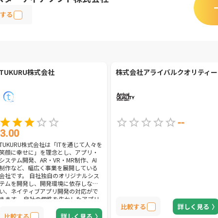
する
TUKURU株式会社
株式会社アライバルクオリティー
--
3.00
TUKURU株式会社は「ITを通じて人々を
笑顔に幸せに」を理念とし、アプリ・
システム開発、AR・VR・MR制作、AI
制作など、幅広く事業を展開している
会社です。 自社独自のオリジナルシス
テムを開発し、開発環境に依存しな
い、ネイティブアプリ開発の対応がで
きます。 自社の個性を生かしたアプリ
比較する
詳しく見る
開発の案件を依頼しようとする会社様
には最適な会社です。
比較する
詳しく見る