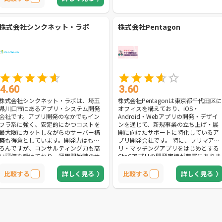
株式会社シンクネット・ラボ
株式会社Pentagon
4.60
3.60
株式会社シンクネット・ラボは、埼玉
株式会社Pentagonは東京都千代田区に
県川口市にあるアプリ・システム開発
オフィスを構えており、iOS・
会社です。アプリ開発のなかでもイン
Android・Webアプリの開発・デザイ
フラ系に強く、安定的にかつコストを
ンを通じて、新規事業の立ち上げ・展
最大限にカットしながらのサーバー構
開に向けたサポートに特化しているア
築も得意としています。開発力はもち
プリ開発会社です。 特に、フリマアプ
ろんですが、コンサルティング力も高
リ・マッチングアプリをはじめとする
い評価を受けており、運用開始時のサ
CtoCアプリの開発実績が豊富にありま
ポートの手厚さからプロジェクトの成
す。 開発といった技術的な部分だけで
功に導いてくれることでしょう。依頼
はなく、UX(ユーザー体験)・UI(ユーザ
比較する
詳しく見る
比較する
詳しく見る
者の理想をしっかりとヒアリングした
ーインターフェース)デザインなどの感
うえで、確実に思い描いた理想や戦略
覚的な部分までサポートしており、
を実現できるようにコンサルティング
「使いやすく、美しい」アプリ開発を
してくれます。インフラ系、業務アプ
実現して貰えます。 Swift、Kotlinなど
リについて効果を持続させながらも失
を活用したiOSアプリ・Androidアプリ
敗したくない、かつ安価に抑えたいと
開発はもちろん、React NativeやFlutter