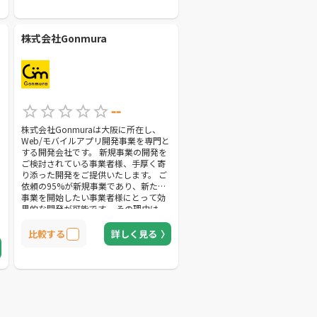
株式会社Gonmura
--
株式会社Gonmuraは大阪に所在し、
Web/モバイルアプリ開発事業を専門と
する開発会社です。 新規事業の開発を
ご検討されている事業者様、手厚く寄
り添った開発をご提供いたします。 ご
依頼の95%が新規事業であり、新たに
事業を開始したい事業者様にとって効
果的な開発が可能です。 その理由は、
弊社が受託開発だけでなく、自社アプ
リも開発・運用しているためそのノウ
比較する
詳しく見る
ハウを設計・デザイン・開発に活用で
きるからです。 また明確な料金体系の
ため、初めて開発を始めたい方も安心
してご依頼いただけます。 弊社の開発
の特徴は、「期間・費用面のコストカ
ット」「的確で迅速なフィードバッ
ク」「事業経験者によるデザインと開