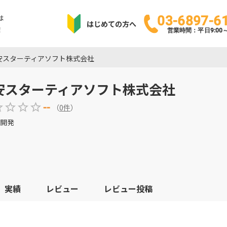
は
03-6897-6
はじめての方へ
！
営業時間：平日9:00～1
安スターティアソフト株式会社
安スターティアソフト株式会社
--
（
0
件
）
開発
実績
レビュー
レビュー投稿