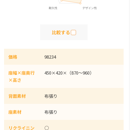
比較する
価格
98234
座幅×座奥行
450×420×（870～960）
×高さ
背面素材
布張り
座素材
布張り
リクライニン
○