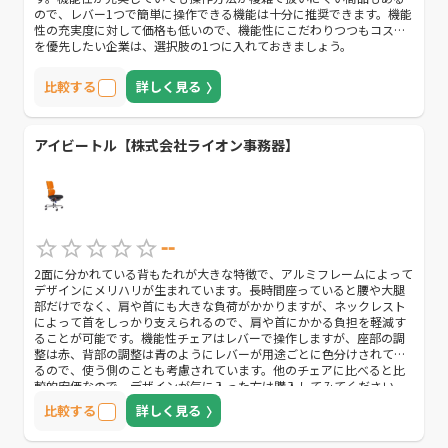
ので、レバー1つで簡単に操作できる機能は十分に推奨できます。機能
性の充実度に対して価格も低いので、機能性にこだわりつつもコスパ
を優先したい企業は、選択肢の1つに入れておきましょう。
比較する
詳しく見る
アイビートル【株式会社ライオン事務器】
--
2面に分かれている背もたれが大きな特徴で、アルミフレームによって
デザインにメリハリが生まれています。長時間座っていると腰や大腿
部だけでなく、肩や首にも大きな負荷がかかりますが、ネックレスト
によって首をしっかり支えられるので、肩や首にかかる負担を軽減す
ることが可能です。機能性チェアはレバーで操作しますが、座部の調
整は赤、背部の調整は青のようにレバーが用途ごとに色分けされてい
るので、使う側のことも考慮されています。他のチェアに比べると比
較的安価なので、デザインが気に入った方は購入してみてください。
比較する
詳しく見る