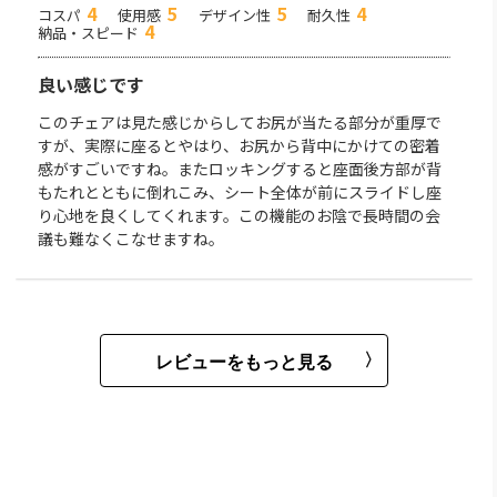
4
5
5
4
コスパ
使用感
デザイン性
耐久性
4
納品・スピード
良い感じです
このチェアは見た感じからしてお尻が当たる部分が重厚で
すが、実際に座るとやはり、お尻から背中にかけての密着
感がすごいですね。またロッキングすると座面後方部が背
もたれとともに倒れこみ、シート全体が前にスライドし座
り心地を良くしてくれます。この機能のお陰で長時間の会
議も難なくこなせますね。
レビューをもっと見る