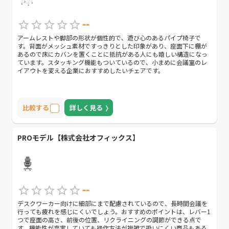
--
アームレストや脚部の形状が個性的で、遊び心のあるパイプ椅子で
す。背面がメッシュ素材ですっきりとした印象があり、座面下に棚が
あるので床にカバンを置くことに抵抗がある人にも嬉しい構造になっ
ています。スタッキング機能もついているので、小まめに会議室のレ
イアウトを変える企業におすすめしたいチェアです。
比較する
詳しく見る
PROモデル【株式会社オフィックス】
--
デスクワーカー向けに細部にまで配慮されているので、長時間会議を
行っても疲れを感じにくいでしょう。おすすめのポイントは、レバー1
つで座面の高さ、前後の位置、リクライニングの調節ができる点で
す。機能性が充実していても操作方法が複雑で扱いにくい商品もある