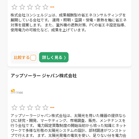
--
株式会社コンシェルジュは、成果報酬型の省エネコンサルティングを
展開している会社です。 運用・照明・空調・受電・断熱を軸に省エネ
対策を提案します。 また、室外機の遮熱対策、PCの省エネ設定指導、
使用電力の可視化など、成果を上げています。
比較する
詳しく見る
アップソーラー ジャパン株式会社
--
アップソーラージャパン株式会社は、太陽光を用いた機器の提供なら
びに研究・開発、マーケティング、市場調査、販売、メンテナンスを
行う会社です。 電力固定買取制度の開始当初から培った知識とネット
ワークで多様な形態の太陽光システムの設計、部材調達がワンストッ
プで行えます。 まず、太陽光発電の電気を使い、足りない分を電力会