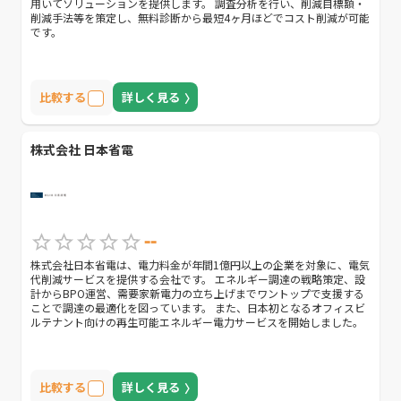
用いてソリューションを提供します。 調査分析を行い、削減目標額・
削減手法等を策定し、無料診断から最短4ヶ月ほどでコスト削減が可能
です。
比較する
詳しく見る
株式会社 日本省電
--
株式会社日本省電は、電力料金が年間1億円以上の企業を対象に、電気
代削減サービスを提供する会社です。 エネルギー調達の戦略策定、設
計からBPO運営、需要家新電力の立ち上げまでワントップで支援する
ことで調達の最適化を図っています。 また、日本初となるオフィスビ
ルテナント向けの再生可能エネルギー電力サービスを開始しました。
比較する
詳しく見る