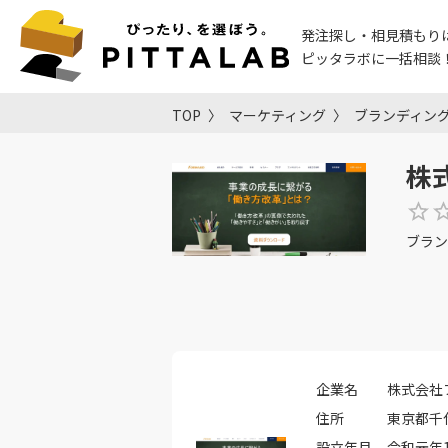
発注探し・相見積もり
ピッタラボに一括相談
TOP
マーケティング
ブランディン
株
ブラン
企業名
株式会社
住所
東京都千
設立年月
令和元年