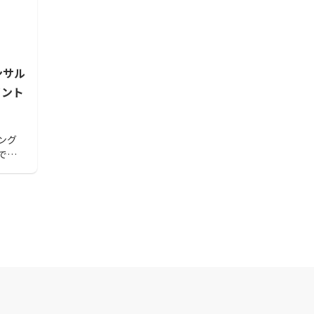
ンサル
イント
ング
でし
グやオ
較項
サル
。ぜ