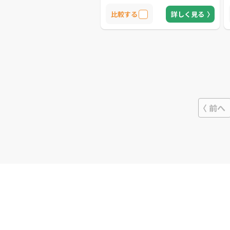
高いブランディング効果を出し続けて
います。ペンギン株式会社が企業に選
比較する
詳しく見る
ばれる所以は、この世に生まれたブラ
ンドの価値をしっかりと伝導させるた
めの唯一無二、差別化の図れるブラン
ド構築を背景にコンセプトづくりから
表明すべきイメージおよびインパクト
ワードの創出を常に目指しており、そ
のブランドを伝えるべきターゲットや
コミュニケーション戦略までの企画制
作を顧客のニーズに合わせて活動して
いるからです。そのため、メディア制
作や映像制作、デザイン制作について
前へ
も非常に高いクオリティで提供してく
れることは間違いないでしょう。地域
に合わせてのブランディングもしてく
れるため、ブランド戦略でお悩みの方
は一度ご相談してみてはいかがでしょ
うか。