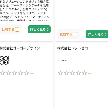
的なソリューションを提供する総合広
告会社。マーケティングデータを活用
したデジタルおよびマスメディアの計
画とバイイングを担うほか、デジタル
&amp;データドリブン・マーケティン
グ領域では、専門性の高いスペシャリ
ストが組織横断で集結し、クライアン
トのビジネス成果に貢献する「価値あ
比較する
詳しく見る
る顧客体験」をご提案します。コミュ
比較する
詳しく見る
ニケーション領域ではあらゆる分野に
対応しています。
株式会社ゴーゴーデザイン
株式会社ドットゼロ
--
--