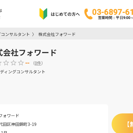
は
03-6897-6
はじめての方へ
！
営業時間：平日9:00～1
グコンサルタント
株式会社フォワード
式会社フォワード
--
（
0
件
）
ディングコンサルタント
フォワード
【
代田区神田錦町3-19
11月