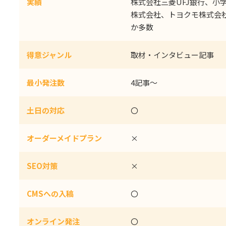
実績
株式会社三菱UFJ銀行、小学
株式会社、トヨクモ株式会
か多数
得意ジャンル
取材・インタビュー記事
最小発注数
4記事〜
土日の対応
〇
オーダーメイドプラン
×
SEO対策
×
CMSへの入稿
〇
オンライン発注
〇