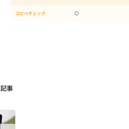
コピペチェック
〇
た記事