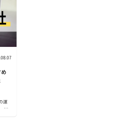
.08.07
すめ
説
の運
 本
る方
の会
の記
会社