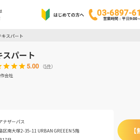
は
03-6897-6
はじめての方へ
！
営業時間：平日9:00～1
テキスパート
キスパート
5.00
（
5
件
）
作会社
アナザーパス
【
南大塚2-35-11 URBAN GREEEN 5階
月17日