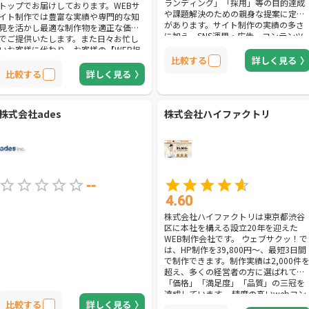
ランディング」「採用」等の目的達成
トップでお届けしております。WEBサ
や課題解決のための親身な提案に定評
イト制作では豊富な実績や専門的な知
があります。サイト制作の実績の多さ
見を活かし最適な制作物を適正な価格
に加え、SNS運用・広告、コンテンツ
でご提供いたします。また日々お忙し
マーケティング、ロゴデザイン、紙媒
いお客様に代わり、お客様の【WEB担
体のデザイン、動画制作等幅広いトー
比較する
詳しく見る
当】として手厚いサポートをご提供さ
タル提案をしてくれるのも大きな魅力
せていただきます！
比較する
詳しく見る
の一つです。
株式会社ades
株式会社ハイファクトリ
--
4.60
株式会社ハイファクトリは東京都渋谷
区に本社を構える設立20年を迎えた
WEB制作会社です。 ウェブサクッ！で
は、HP制作を39,800円～、最短3日間
で制作できます。制作実績は2,000件
超え、多くの経営者の方に選ばれて
「価格」「満足度」「品質」の三冠を
達成しています。 精度の高いwebコン
比較する
詳しく見る
サルタントのヒアリングを通しターゲ