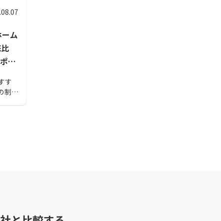
.08.07
ホーム
底比
ポイ
すす
の制作
す。神
はぜ
社と比較する