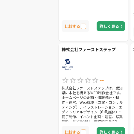
比較する
詳しく見る
株式会社ファーストステップ
--
株式会社ファーストステップは、愛知
県に本社を構えるWEB制作会社です。
ホームページの企画・情報設計・制
作・運営、Web戦略（立案・コンサル
ティング）、イラストレーション、エ
ディトリアルデザイン（印刷媒体）、
冊子制作、イベント企画・運営、写真
撮影、などを行い、戦略的な WEB
&amp; グラフィックデザインから、メ
ンテナンス・更新のお手伝いまでトー
比較する
詳しく見る