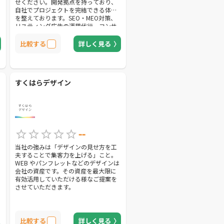
せください。開発拠点を持っており、
自社でプロジェクトを完結できる体制
を整えております。SEO・MEO対策、
リスティング広告の運用代行、コンサ
ルティング、パンフレット・名刺など
のDTPデザインまで、幅広いサービス
比較する
詳しく見る
をご提供いたします。
すくはらデザイン
--
当社の強みは「デザインの見せ方を工
夫することで集客力を上げる」こと。
WEB やパンフレットなどのデザインは
会社の資産です。その資産を最大限に
有効活用していただける様なご提案を
させていただきます。
を
比較する
詳しく見る