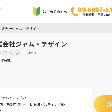
は
03-6897-6
はじめての方へ
！
営業時間：平日9:00～1
株式会社ジャム・デザイン
式会社ジャム・デザイン
--
（
0
件
）
制作会社
ジャム・デザイン
【
央区伊藤町121 神戸伊藤町ビルディング6F
月