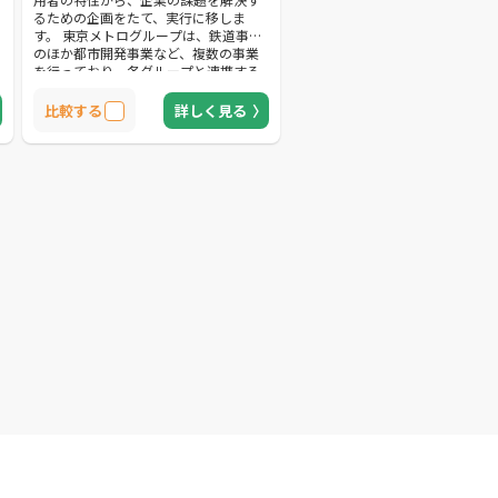
るための企画をたて、実行に移しま
す。 東京メトログループは、鉄道事業
のほか都市開発事業など、複数の事業
を行っており、各グループと連携する
ことで、広告効果を最大化できること
も特徴です。 東京メトロターミナルを
比較する
詳しく見る
はじめとする情報拡散力の強いメディ
アへの広告出稿ができるので、購買行
動に繋げられます。 また、株式会社メ
トロアドエージェンシ―は交通広告だ
けではなく、テレビや雑誌、Webへの
広告出稿も可能です。 企業の課題を解
決できるターゲットメディアのプラン
ニングが提供されているので、自社を
より効果的にPRできます。