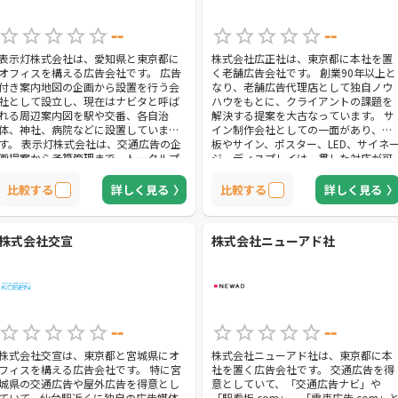
--
--
表示灯株式会社は、愛知県と東京都に
株式会社広正社は、東京都に本社を置
オフィスを構える広告会社です。 広告
く老舗広告会社です。 創業90年以上と
付き案内地図の企画から設置を行う会
なり、老舗広告代理店として独自ノウ
社として設立し、現在はナビタと呼ば
ハウをもとに、クライアントの課題を
れる周辺案内図を駅や交番、各自治
解決する提案を大古なっています。 サ
体、神社、病院などに設置していま
イン制作会社としての一面があり、看
す。 表示灯株式会社は、交通広告の企
板やサイン、ポスター、LED、サイネ
画提案から予算管理まで、トータルプ
ジ、ディスプレイは一貫した対応が可
ランニングしているため、自社の目的
能です。 クオリティが高く、満足いく
に見合った広告運用をしてくれるでし
ものを制作してもらえるでしょう。 交
比較する
詳しく見る
比較する
詳しく見る
ょう。 交通広告以外にも、前述のナビ
通広告会社としては、つねに新たな技
タや屋外広告、マスメディア広告、
術を積極的に取り入れ、柔軟なサポー
WEB広告、DM、サービスエリアへの広
トで企業の課題を解決しています。 老
株式会社交宣
株式会社ニューアド社
告出稿にも対応しています。 取り扱い
舗の安心感と最先端の技術を駆使し
媒体が多いので、地域に密着したプロ
た、満足度の高い広告戦略が行えま
モーションはもちろん、全国規模のPR
す。
にもおすすめです。
--
--
株式会社交宣は、東京都と宮城県にオ
株式会社ニューアド社は、東京都に本
フィスを構える広告会社です。 特に宮
社を置く広告会社です。 交通広告を得
城県の交通広告や屋外広告を得意とし
意としていて、「交通広告ナビ」や
ていて、仙台駅近くに独自の広告媒体
「駅看板.com」、「電車広告.com」