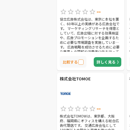
--
協立広告株式会社は、東京に本社を置
く、60年以上の実績がある広告会社で
す。 マーケティングリサーチを得意と
していて、広告出稿に対する効果検証
や、広告プロモーションを企画するた
めに必要な市場調査を実施していま
す。 広告戦略を成功させるために必要
な業界への理解や消費者分析を行って
くれるので、目標とする効果を達成で
きる広告が出稿可能です。 交通広告
比較する
詳しく見る
は、ポスターやステッカー、サイネー
ジはもちろん、車体ラッピングや広告
ジャックなどの大規模なものにも対応
株式会社TOMOE
しています。 また、テレビCMや新聞広
告、ラジオ広告などのマスメディアは
もちろん、屋外広告の出稿もできるの
で、大規模PRを行う際に最適な広告会
社です。
--
株式会社TOMOWは、東京都、大阪
府、福岡県にオフィスを構える総合広
告代理店です。 交通広告会社として
100年以上の歴史と実績を持つ会社