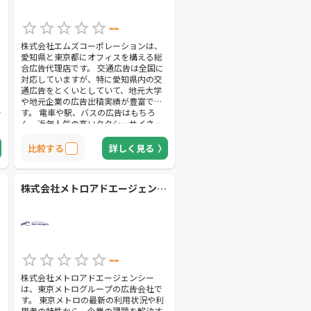
--
株式会社エムズコーポレーションは、
愛知県と東京都にオフィスを構える総
合広告代理店です。 交通広告は全国に
対応していますが、特に愛知県内の交
通広告をとくいとしていて、地元大学
や地元企業の広告出稿実績が豊富で
ー
す。 電車や駅、バスの広告はもちろ
ん、近年人気の高いタクシーサイネー
ジ広告も出稿できます。 広告出稿の目
的や企業の課題に合わせた最適な媒体
比較する
詳しく見る
や出稿場所を提案してくれるので、交
通広告にくわしくない人でも安心で
す。 交通広告以外には、マルチメディ
株式会社メトロアドエージェンシー
ア広告や動画配信広告、WEB広告、新
聞広告、雑誌広告などに対応していま
す。 また、提案型ネーミングライツも
行えるので、様々な企業PR方法を選択
できるでしょう。
--
株式会社メトロアドエージェンシー
は、東京メトログループの広告会社で
す。 東京メトロの最新の利用状況や利
と
用者の特性から、企業の課題を解決す