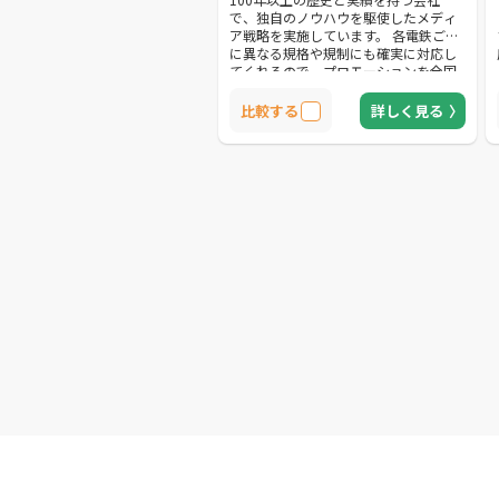
で、独自のノウハウを駆使したメディ
ア戦略を実施しています。 各電鉄ごと
に異なる規格や規制にも確実に対応し
てくれるので、プロモーションを全国
展開したい人におすすめです。 これま
での実績をもとにした独自のエリアプ
比較する
詳しく見る
ランニングは、最適な掲出プランを導
きだせます。 地域ごとに異なるプロモ
ーションを行えるため、より高い広告
効果が得られるでしょう。 交通広告以
外に、マルチメディア広告やWEB広
告、アフィリエイト、屋外広告などに
も対応しています。