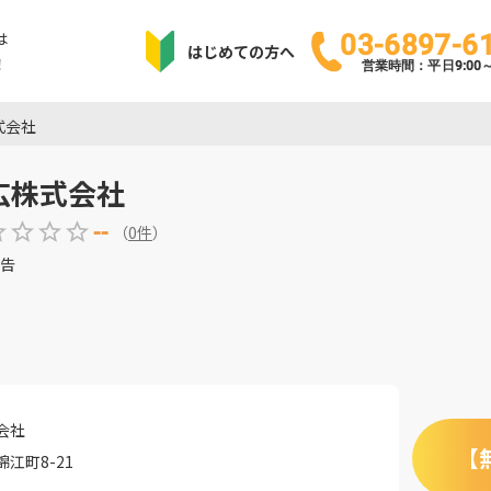
は
03-6897-6
はじめての方へ
！
営業時間：平日9:00～1
式会社
広株式会社
--
（
0
件
）
告
会社
【
江町8-21