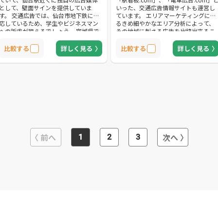
として、壁面サインを提供していま
いった、交通広告情報サイトも運営し
す。 交通広告では、仙台市地下鉄に対
ています。 エリアマーケティングによ
応しているため、学生やビジネスマン
るきめ細やかなエリア分析によって、
への訴求が狙えるでしょう。 宮城県で
その地域に刺さる広告を出稿出来るこ
広告出稿を検討している人におすすめ
とが魅力です。 クリエイティブ作業に
の広告会社です。 交通広告以外には、
も対応しているので、企画から媒体選
比較する
詳しく見る
比較する
詳しく見る
ポスディングやサンプリング、イベン
定、広告制作まで自社で一貫して提供
トキャンペーン、マグネット広告、
しています。 株式会社ニューアド社
WEB広告に対応しています。 交通広告
は、交通広告だけでなく、WEB広告や
だけではなく、幅広いメディアで広告
新聞折り込み、屋外広告にも対応可能
が展開できるので、効果的に自社の露
です。 媒体をまたいでプロモーション
出を増やせるでしょう。
できるので、ターゲットへ効果的に自
社の魅力をアピールできるでしょう。
前へ
次へ
1
2
3