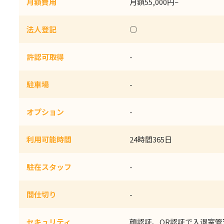
月額費用
月額55,000円~
法人登記
○
許認可取得
-
駐車場
-
オプション
-
利用可能時間
24時間365日
駐在スタッフ
-
間仕切り
-
セキュリティ
顔認証、QR認証で入退室管