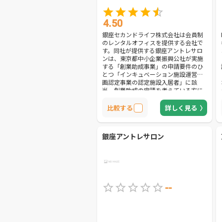
4.50
銀座セカンドライフ株式会社は会員制
のレンタルオフィスを提供する会社で
す。同社が提供する銀座アントレサロ
ンは、東京都中小企業振興公社が実施
する「創業助成事業」の申請要件のひ
とつ「インキュベーション施設運営計
画認定事業の認定施設入居者」に該
当。創業助成の申請を考えている方に
おすすめです。また1つの店舗で契約す
ると、東京都や神奈川県、埼玉県の9拠
比較する
詳しく見る
点13店舗を利用できます。とくに銀座
アントレサロンは、約200メートルの
エリア内に5店舗が密集しておりすべて
銀座アントレサロン
の店舗の利用が可能。ブランド力のあ
る銀座にオフィスがあると信用力も高
まります。設備面でも充実しており、
最大20名まで収容可能なセミナールー
ムも完備。様々なセミナーを開催する
ことができます。クライアントの多い
ビジネスに最適でしょう。
--