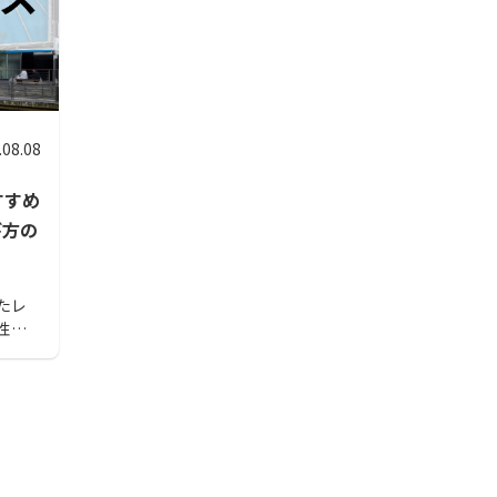
.08.08
すすめ
び方の
たレ
性が
のも
合った
てく