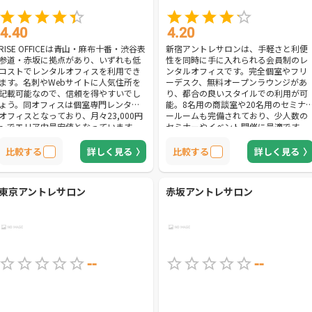
4.40
4.20
RISE OFFICEは青山・麻布十番・渋谷表
新宿アントレサロンは、手軽さと利便
参道・赤坂に拠点があり、いずれも低
性を同時に手に入れられる会員制のレ
コストでレンタルオフィスを利用でき
ンタルオフィスです。完全個室やフリ
ます。名刺やWebサイトに人気住所を
ーデスク、無料オープンラウンジがあ
記載可能なので、信頼を得やすいでし
り、都合の良いスタイルでの利用が可
ょう。同オフィスは個室専門レンタル
能。8名用の商談室や20名用のセミナ
オフィスとなっており、月々23,000円
ールームも完備されており、少人数の
～でエリア内最安値となっています。
セミナーやイベント開催に最適です。
全室完全個室かつプリンターを無料で
同オフィスの利用者には様々な業種の
印刷し放題なので仕事に集中出来るこ
人がいます。イラストレーターやコン
比較する
詳しく見る
比較する
詳しく見る
とも魅力の1つです。免許取得は専門の
サルタント業、税理士や社会保険労務
行政書士の紹介が可能です。実績も豊
士などの士業など多岐にわたります。
富なので、安心して相談することが出
普段の仕事では出会えないようなビジ
東京アントレサロン
赤坂アントレサロン
来ます。日割家賃のみで入居可能なの
ネスパーソンと出会えるのは魅力的で
で、コストを抑えながらレンタルオフ
しょう。完全個室とともに使い勝手が
ィス利用をご検討の方におすすめで
良いのが無料オープンラウンジです。
す。
営業時間も平日は23時までと遅いた
め、ちょっとした商談や打ち合わせに
ご利用ください。
--
--