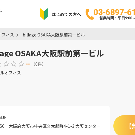
は
03-6897-6
はじめての方へ
！
営業時間：平日9:00～1
オフィス
billage OSAKA大阪駅前第一ビル
llage OSAKA大阪駅前第一ビル
--
（
0
件
）
ルオフィス
JE
【
0056 大阪府大阪市中央区久太郎町4-1-3 大阪センター