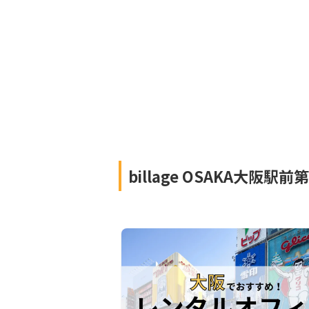
billage OSAKA大阪