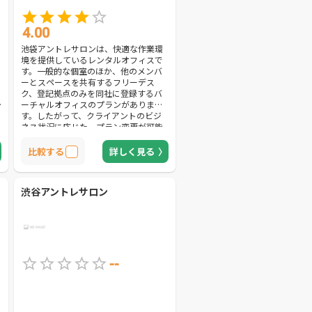
4.00
池袋アントレサロンは、快適な作業環
境を提供しているレンタルオフィスで
す。一般的な個室のほか、他のメンバ
ーとスペースを共有するフリーデス
ク、登記拠点のみを同社に登録するバ
ーチャルオフィスのプランがありま
す。したがって、クライアントのビジ
ネス状況に応じた、プラン変更が可能
です。フリーデスクには私語可能エリ
アと禁止エリアの2種類があり、個室プ
比較する
詳しく見る
ランであればこの両方が利用できま
す。集中したいときは個室、他のメン
バーと相談しながら業務を行いたいと
渋谷アントレサロン
きは私語可能エリアと、ビジネスの状
況や作業内容に合わせて柔軟に使い分
けられる点がメリットです。少人数で
ビジネスを行っていると、電話対応が
煩わしくなるケースも多いでしょう。
重要な取引先であれば仕方ありません
が、重要度が低い相手との会話に時間
--
を取られるのは避けたいものです。そ
の点、同社のレンタルオフィスでは、
専門オペレーターが対応してくれる電
話秘書サービスを提供しているため、