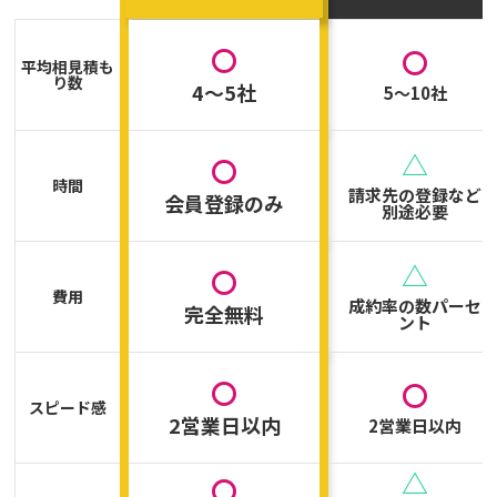
〇
〇
平均相見積も
り数
4～5社
5～10社
△
〇
時間
請求先の登録など
会員登録のみ
別途必要
△
〇
費用
成約率の数パーセ
完全無料
ント
〇
〇
スピード感
2営業日以内
2営業日以内
△
〇