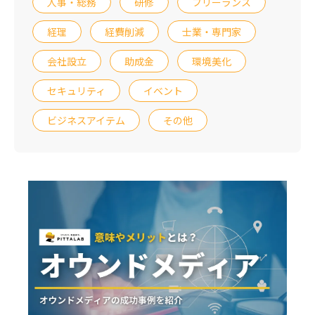
人事・総務
研修
フリーランス
経理
経費削減
士業・専門家
会社設立
助成金
環境美化
セキュリティ
イベント
ビジネスアイテム
その他