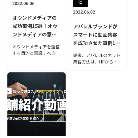
社
2022.06.06
2022.06.02
オウンドメディアの
成功事例15選！オウ
アパレルブランドが
ンドメディアの意味
スマートに動画集客
やメリット・デメリ
を成功させた事例15
オウンドメディアを運営
ットについても解説
選
する目的と意識すべきこ
従来、アパレルのネット
と、オウンドメディアの
集客方法は、HPから特
メリット・デメリットを
定のユーザーに向けて情
解説していきます。成果
報発信するものでした。
を出しているオウンドメ
しかし動画の普及によ
ディアの４つの共通点や
り、アパレルブランドは
成功事例も紹介しますの
より不特定多数のユーザ
で、是非この記事をご活
ーの目に自社商品を入れ
用ください。
ることができるようにな
りました。本記事では、
動画での集客のメリット
や成功事例をご紹介して
います。