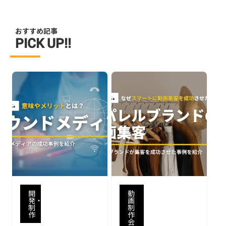
おすすめ記事
PICK UP!!
開
動
発・
画
制
制
作
作
会