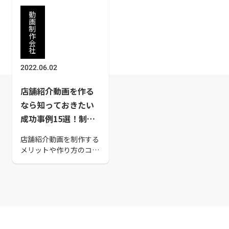
動
画
制
作
会
社
2022.06.02
店舗紹介動画を作る
なら知っておきたい
成功事例15選！制作
のポイントを解説
店舗紹介動画を制作する
メリットや作り方のコツ
を解説いたします。店舗
紹介動画による宣伝効
果、動画制作会社に頼む
際に気をつけるべきポイ
ントを紹介しているの
で、店舗紹介動画の制作
を検討している方は、ぜ