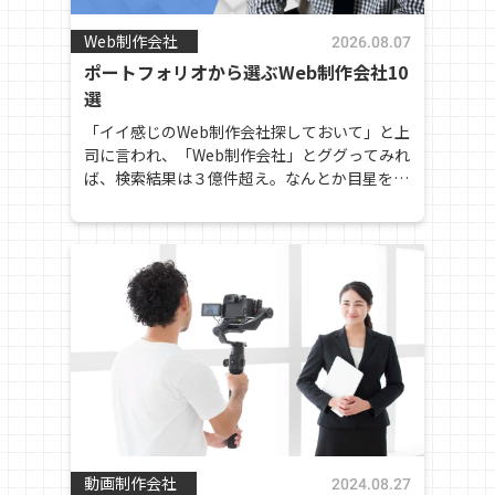
Web制作会社
2026.08.07
ポートフォリオから選ぶWeb制作会社10
選
「イイ感じのWeb制作会社探しておいて」と上
司に言われ、「Web制作会社」とググってみれ
ば、検索結果は３億件超え。なんとか目星をつ
けた制作会社数社に見積もりをとってみると、
予想の３倍から５倍くらいの金額がずら
り……。これって適性？ そんな「自社にぴっ
たりのWeb制作会社をどうやって探せばいいの
か、どんなやりとりをすればいいのかまったく
わからない！」という皆様に代わり、企業にぴ
ったりのサービス・商品探しをサポートする
「PITTALAB（ピッタラボ）」スタッフが専門
家にお話を伺い、疑問を解決していきます。
動画制作会社
2024.08.27