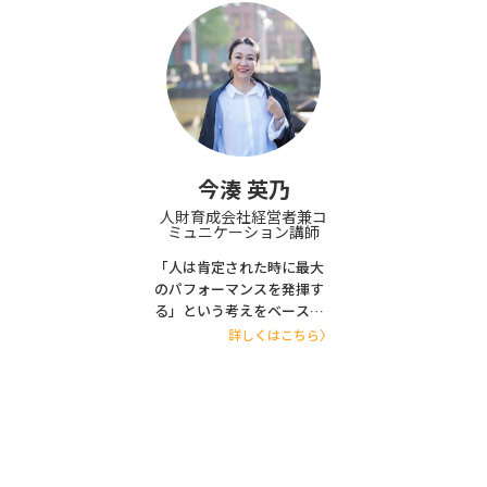
格「Web検定」プロジェク
「修正依頼は0件」の実績。
ワークとして研究してい
トメンバーを務める。元・
フリーランスとして活躍し
る。近著に『アクセス、登
金沢工業大学大学院 工学研
たい個人、集客や成約率を
録が劇的に増える！「動画
究科 客員教授。Google ア
高めたい企業まで幅広く
制作」プロの仕掛け52』
ナリティクス認定資格者
「結果に繋がる」コンサル
（日本実業出版社）
（GAIQ）。著書に『Web標
が可能。
準の教科書』（秀和システ
ム）、『いちばんよくわか
るWebデザインの基本きち
今湊 英乃
んと入門【第2版】』（SB
人財育成会社経営者兼コ
クリエイティブ）ほか多
ミュニケーション講師
数。
「⼈は肯定された時に最⼤
のパフォーマンスを発揮す
る」という考えをベースに
“全⼒肯定型”というスタイ
詳しくはこちら〉
ルの研修を 19 年間実施。
⼝コミとご紹介だけで総受
講者 7 万⼈の実績。リピー
ト率は98%。 ⽇本航空国際
線 CA 時代、機内販売での
経験で「接客＆売る」こと
が得意であると確信。 アパ