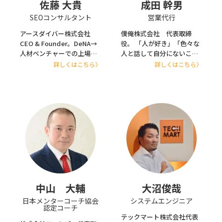
佐藤 大貴
成田 幹男
SEOコンサルタント
営業代行
アースダイバー株式会社
僕俺株式会社 代表取締
CEO & Founder。DeNA→
役。 「人が好き」「色々な
人材ベンチャーでの上場経
人と話して自分にないこと
験を経てマーケティング戦
を学びたい」という好奇心
詳しくはこちら〉
詳しくはこちら〉
略コンサル企業を設立。広
から大手通信会社で飛び込
くいう所のSaaSが好き。日
み営業を経験。 様々な商品
頃のベンチャー企業経営を
を売るためのスキルを身に
通じて感じる「助かったこ
つけるため、消火器、冠婚
と」「気にしていること」
葬祭の互助会、教材など転
など、リアルな目線で情報
職をした会社の数は30社以
共有する。
上。 営業は自分の天職だと
思い、僕俺株式会社を設
立。
中山 大輔
大沼俊哉
日本メンターコーチ協会
システムエンジニア
認定コーチ
テックマート株式会社代表