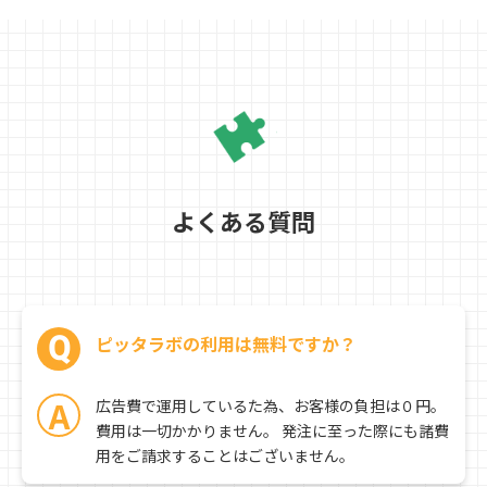
レル業界に転職し、⼀般社
員から⼀気に店⻑へ昇進。
マネジメントを学ぶ。 接客
も、⼀緒に働く仲間とのコ
ミュニケーションも「愛」
があってこそ豊かになる、
のノウハウとマインドを 広
めるために⼤⼿研修会社
JAL アカデミー株式会社に
よくある質問
⼊社。 のちに独⽴し、株式
会社リエゾンユメーヌを設
⽴。仲間に⽀えられて経営
者兼現役のトッププレイヤ
ー。 リエゾンユメーヌは⽇
本語で「⼈とのつながり」
Q
ピッタラボの利用は無料ですか？
の意味。 いまみなとひで
の、の個⼈ブランドとして
40 代からの⼥性が元気にな
A
広告費で運用しているた為、お客様の負担は０円。
る「40代からのシンデレラ
費用は一切かかりません。 発注に至った際にも諸費
メソッド」も展開中。 会社
公式サイトURLはこちら：
用をご請求することはございません。
https://www.liaisons-