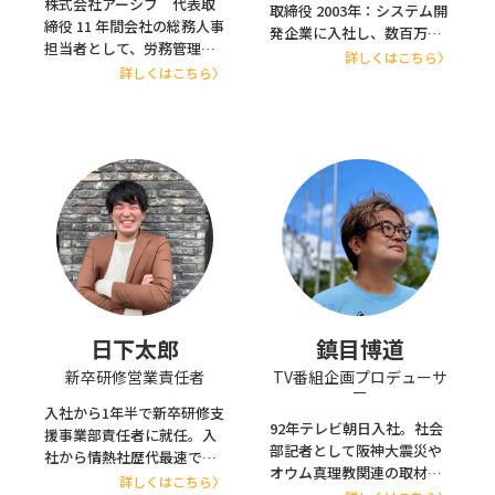
株式会社アーシブ 代表取
取締役 2003年：システム開
締役 11 年間会社の総務人事
発企業に入社し、数百万円
担当者として、労務管理や
～数億円規模のオーダーメ
詳しくはこちら〉
社員教育などを担当。その
詳しくはこちら〉
イドソフトの開発業務に従
後、研修会社に転職し日本
事。その後、基幹系生産管
全国で延べ2,000 時間以上
理システムや工場系システ
の社員研修の実施に携わ
ムの開発に多く参画する。
る。 既に研修を外注してい
2014年：システム・ヒーロ
た企業が今までとは違う研
ーズ合同会社を起業して独
修を実施したい、という依
立。 2017年：事業拡大によ
頼が多く、一般的な研修ス
りテックマート株式会社に
タイルではなく、体感型の
組織・商号変更。 現在は、
研修が評判を呼んでいる。
システム開発業を主としつ
つ、ITプロジェクトのサポ
ート業なども行う。 他のエ
ンジニアにはない物：社長
日下太郎
鎮目博道
兼エンジニア兼営業という
新卒研修営業責任者
TV番組企画プロデューサ
３足の草鞋
ー
入社から1年半で新卒研修支
92年テレビ朝日入社。社会
援事業部責任者に就任。入
部記者として阪神大震災や
社から情熱社歴代最速での
オウム真理教関連の取材を
単独受注達成。企業規模50
詳しくはこちら〉
手がけた後、スーパーJチャ