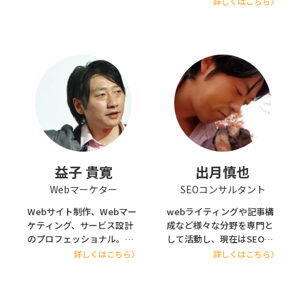
詳しくはこちら〉
名のＩＴベンチャーから企
ンネル、スーパーモーニン
業規模3000名以上の金融機
グ、報道ステーションなど
関まで幅広い規模、業種を
のディレクターを経てプロ
担当し、高い評価を獲得。
デューサーに。中国・朝鮮
ロジカルで会社や自分の未
半島取材やアメリカ同時多
来の話をするのが好きなア
発テロなどを始め海外取材
ツい性格。「日下さんと一
を多く手がける。また、
緒に仕事ができてよかった
ABEMAのサービス立ち上げ
です！」というお褒めの言
に参画。
葉をいただけることが仕事
「AbemaPrime」、「Wの
の喜び。 【詳細はこちらか
悲喜劇」などの番組を企
ら】
画・プロデュース。2019年
https://www.jyounetsu.co.jp/
益子 貴寛
出月慎也
8月に独立し、放送番組のみ
Webマーケター
SEOコンサルタント
ならず、YouTube制作、テ
レビ評論を主とした記事執
Webサイト制作、Webマー
webライティングや記事構
筆、広報P Rコンサルタン
ケティング、サービス設計
成など様々な分野を専門と
ト、講演など多方面で活
のプロフェッショナル。株
して活動し、現在はSEOコ
動。上智大学文学部新聞学
式会社まぼろし取締役
ンサルタントとして活躍
詳しくはこちら〉
詳しくはこちら〉
科非常勤講師。公共コミュ
CMO、株式会社メンバーズ
中。 ライターとして記事構
ニケーション学会会員とし
キャリアカンパニー技術顧
成や監修など約600件の依
て地域メディアについて学
問、全日本能率連盟登録資
頼を請け負ってきた中で
び、顔ハメパネルをライフ