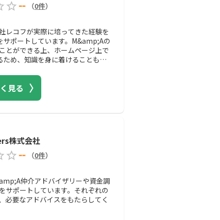
--
（
0
件
）
社レコフが実際に培ってきた経験を
をサポートしています。M&amp;Aの
ことができる上、ホームページ上で
いるため、知識を身に着けることも可
く見る
tners株式会社
--
（
0
件
）
、M&amp;A仲介アドバイザリーや資金調
をサポートしています。それぞれの
、必要なアドバイスをもたらしてく