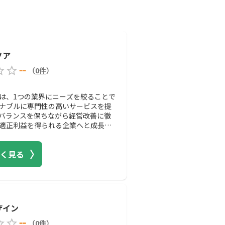
ソア
--
（
0
件
）
は、1つの業界にニーズを絞ることで
ナブルに専門性の高いサービスを提
バランスを保ちながら経営改善に徹
で適正利益を得られる企業へと成長さ
す。
く見る
ザイン
--
（
0
件
）