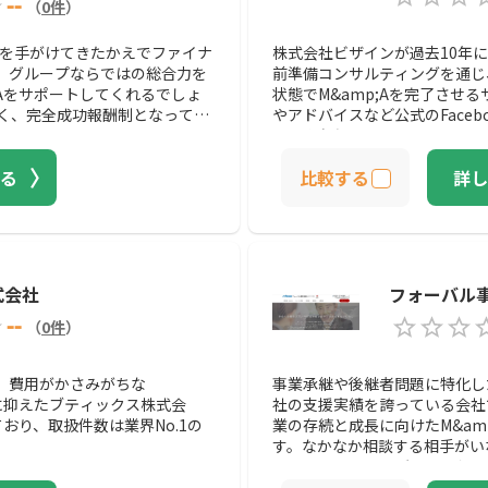
--
（
0
件
）
支援を手がけてきたかえでファイナ
株式会社ビザインが過去10年に
、グループならではの総合力を
前準備コンサルティングを通じ
;Aをサポートしてくれるでしょ
状態でM&amp;Aを完了させ
強く、完全成功報酬制となってい
やアドバイスなど公式のFace
ェック必須です。
る
比較する
詳し
式会社
フォーバル
--
（
0
件
）
、費用がかさみがちな
事業承継や後継者問題に特化し
値に抑えたブティックス株式会
社の支援実績を誇っている会社
ており、取扱件数は業界No.1の
業の存続と成長に向けたM&am
す。なかなか相談する相手がい
聞いてみてはいかがでしょうか