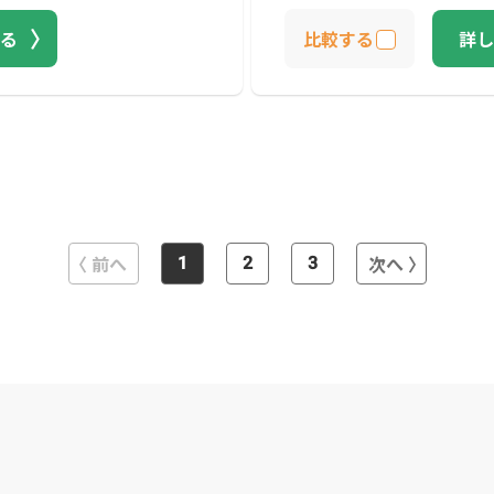
る
比較する
詳し
前へ
次へ
1
2
3