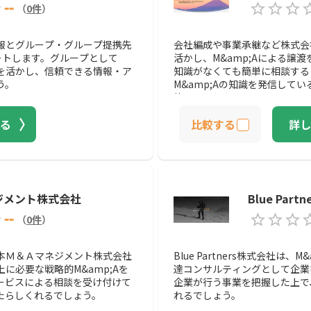
--
（
0
件
）
報とグループ・グループ提携先
会社編成や事業承継など株式会
ポートします。グループとして
活かし、M&amp;Aによる譲渡
力を活かし、信頼できる情報・ア
知識がなくても簡単に相談する
う。
M&amp;Aの知識を発信して
能でしょう。
る
比較する
詳し
ジメント株式会社
Blue Par
--
（
0
件
）
本Ｍ＆Ａマネジメント株式会社
Blue Partners株式会社は
に必要な戦略的M&amp;Aを
達コンサルティングとして企業
ービスによる相談を受け付けて
企業が行う事業を把握した上で
たらしくれるでしょう。
れるでしょう。