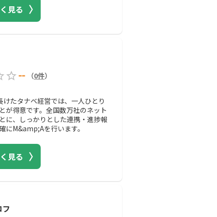
く見る
--
（
0
件
）
に長けたタナベ経営では、一人ひとり
とが得意です。全国数万社のネット
とに、しっかりとした連携・進捗報
にM&amp;Aを行います。
く見る
コフ