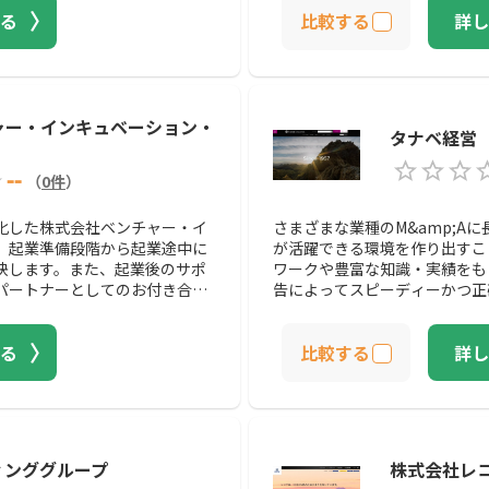
る
比較する
詳し
ャー・インキュベーション・
タナベ経営
--
（
0
件
）
化した株式会社ベンチャー・イ
さまざまな業種のM&amp;A
、起業準備段階から起業途中に
が活躍できる環境を作り出すこ
決します。また、起業後のサポ
ワークや豊富な知識・実績をも
パートナーとしてのお付き合い
告によってスピーディーかつ正確
る
比較する
詳し
ィンググループ
株式会社レ