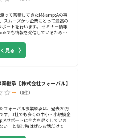
渡って蓄積してきたM&amp;Aの事
、スムーズかつ企業にとって最高の
るサポートを行います。 セミナー情報
bookでも情報を発信しているためチ
く見る
事業継承【株式会社フォーバル】
--
（
0
件
）
たフォーバル事業継承は、過去20万
です。1社でも多くの中小・小規模企
p;Aサポートに全力を尽くしていま
ない…と悩む時はぜひお話だけでも
。