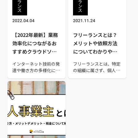
ラ
ラ
ン
ン
ス
ス
2022.04.04
2021.11.24
【2022年最新】業務
フリーランスとは？
効率化につながるお
メリットや依頼方法
すすめクラウドソー
についてわかりやす
シング25選
く解説
インターネット技術の発
フリーランスとは、特定
達や働き方の多様化によ
の組織に属さず、個人で
って、仕事を依頼したい
仕事を請け負う働き方の
企業が仕事を探している
ことです。小さな案件か
フリーランサーや個人に
ら頼めて納品が早いな
仕事を依頼する「クラウ
ど、仕事を依頼するメリ
ドソーシング」という手
ットが多く、利用する企
法が一般的になりまし
業も増えています。本記
た。クラウドソーシング
事では、フリーランスの
を行う場合、クラウドソ
特徴や依頼する方法など
ーシングサイトに登録し
について紹介していきま
て案件を募集し、仕事を
す。