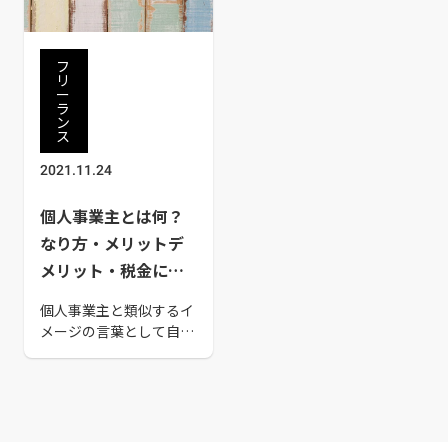
探している人から応募を
受け付けて仕事を依頼す
る相手を選びます。業務
フ
を依頼する際は、依頼し
リ
ー
たい業務の内容によって
ラ
クラウドソーシングサイ
ン
ス
トを選択する必要がある
でしょう。そこで今回
2021.11.24
は、業務効率化につなが
るクラウドソーシングサ
個人事業主とは何？
イト28選を紹介します。
なり方・メリットデ
メリット・税金につ
いて解説
個人事業主と類似するイ
メージの言葉として自営
業者やフリーランスなど
がありますが、具体的に
はどのような違いがある
のか解説します。また、
個人事業主のなり方やメ