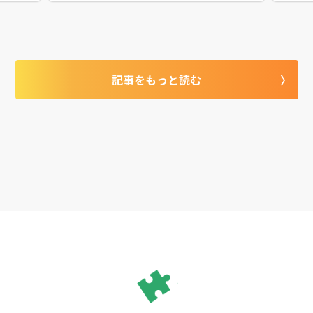
手続き
の設定によっては税金や会社の信用力に関わ
省いて
の疑問が
るため、注意が必要です。本記事では、資本
に依頼
金の意味や、妥当な金額などについて紹介し
は、登
と、資
ます。
様々な
ども含め
行おす
記事をもっと読む
参考に