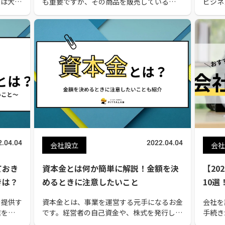
法は大き
も重要ですが、その商品を販売している保険
ビジネ
を見つ
会社がどのような会社なのかも注目しましょ
です。
イントに
う。そこで、保険会社を選ぶ際のポイントと
いので
達の方法
して、比較するべき10項目を解説し、おす
名でそ
すめ保険会社15選もご紹介します。
ないで
ト、屋
もわか
2.04.04
2022.04.04
会社設立
会社
ておき
資本金とは何か簡単に解説！金額を決
【20
きは？
めるときに注意したいこと
10
を提供す
資本金とは、事業を運営する元手になるお金
会社を
業を決心
です。経営者の自己資金や、株式を発行して
手続き
金はいく
払い込まれた資金がこれにあたります。金額
か面倒