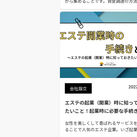
から集めることです。資金調達の方
く分けて4種類あり、自分に合う方法
けることが、事業を円滑に進めるポ
なるでしょう。本記事では、資金調
についてわかりやすく解説します。
202
会社設立
エステの起業（開業）時に知っ
たいこと！起業時に必要な手続
女性を美しくして喜ばれるサービス
ることで人気のエステ企業。いざ起
したものの、「エステの起業って資