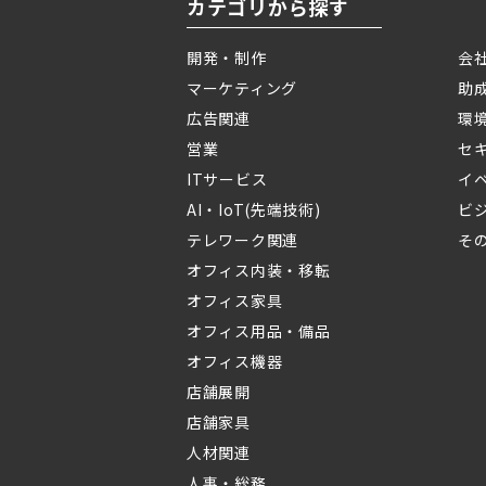
カテゴリから探す
開発・制作
会
マーケティング
助
広告関連
環
営業
セ
ITサービス
イ
AI・IoT(先端技術)
ビ
テレワーク関連
そ
オフィス内装・移転
オフィス家具
オフィス用品・備品
オフィス機器
店舗展開
店舗家具
人材関連
人事・総務