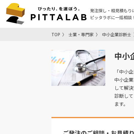
発注探し・相見積もり
ピッタラボに一括相談
TOP
士業・専門家
中小企業診断士
中小
「中小企
中小企業
して解決
診断して
ます。
ご発注のご相談・お見積