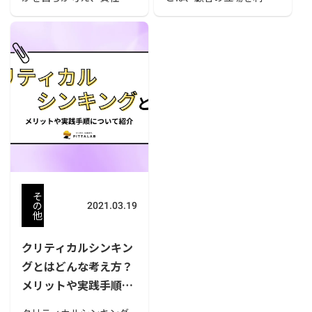
持って行動を実行できる
した嫌がらせ行為のこと
資質のことです。社員採
です。その増加は社会問
用時に主体性を重要視す
題にもなっており、被害
る企業は少なくありませ
を受けている従業員も増
ん。 この記事では主体性
えています。 本記事では
のある人間の3つの特徴
カスタマーハラスメント
や、身につけるためには
の事例やクレームとの違
どうしたらいいのかを解
い、対策方法、厚生省の
説していきます。
取り組みなどについて紹
介します。
そ
の
2021.03.19
他
クリティカルシンキン
グとはどんな考え方？
メリットや実践手順に
ついて