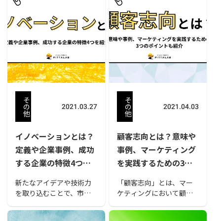
が、「人間としての力が
な結果を招くという理論
高い」とは具体的にはど
です。本記事では、価格
のようなことを指してい
競争などにみられる囚人
るのでしょうか。人間力
のジレンマとはどのよう
が高いと評価される人に
な意味なのか具体例を交
はどのような特徴がある
えて解説し、回避策を紹
のか、また、人間力を養
介します。
い習得する方法について
見ていきましょう。
そ
そ
の
の
2021.03.27
2021.04.03
他
他
イノベーションとは？
顧客志向とは？意味や
定義や企業事例、成功
事例、マーケティング
する企業の特徴4つを
を実践するための3つ
紹介
のポイント
新たなアイデアや技術力
「顧客志向」とは、マー
を取り込むことで、市場
ケティングにおいて顧客
や社会に大きな変革を与
のためになるかどうかを
える「イノベーション
重視する考え方のことで