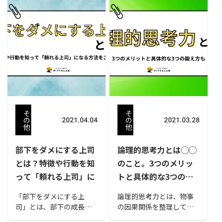
（innovation）」は、企
す。ただし、顧客に言わ
業の成長やビジネスの成
れるがままのマーケティ
功において必要不可欠な
ングとは違います。 今回
概念です。今回は「イノ
は、顧客志向の意味やマ
ベーションとは」という
ーケティングを行う上で
テーマで、その概要や有
の注意点、実際の事例や
名な提唱者の定義、企業
企業が実践する上で重要
の成功事例などについて
となるポイントを説明し
解説していきます。
ます。
そ
そ
の
の
2021.04.04
2021.03.28
他
他
部下をダメにする上司
論理的思考力とは◯◯
とは？特徴や行動を知
のこと。3つのメリッ
って「頼れる上司」に
トと具体的な3つの鍛
え方も
「部下をダメにする上
論理的思考力とは、物事
司」とは、部下の成長を
の因果関係を整理して考
妨げたりモチベーション
える能力です。複雑に絡