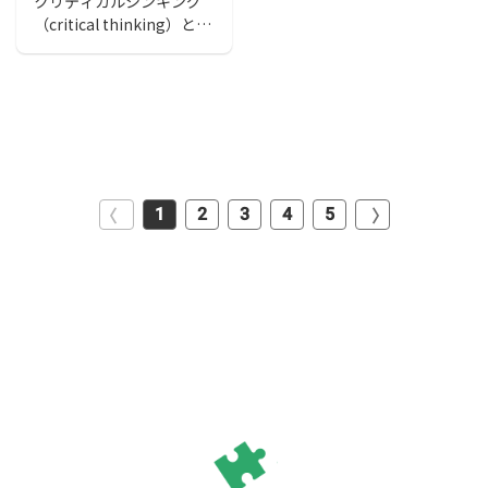
クリティカルシンキング
（critical thinking）とは
どのような考え方を指し
ているのでしょうか。こ
の記事ではクリティカル
シンキングで何を批判す
るのか、批判することで
どのようなメリットを得
られるのか詳しく紹介し
ます。また習得するため
1
2
3
4
5
の手順についても具体的
に解説しますので、ぜひ
実践してください。