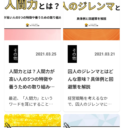
そ
そ
の
の
2021.03.25
2021.03.21
他
他
人間力とは？人間力が
囚人のジレンマとはど
高い人の5つの特徴や
んな意味？具体例と回
養うための取り組みを
避策を解説
紹介
最近、「人間力」という
経営戦略を考えるなか
ワードを耳にすることが
で、囚人のジレンマには
あります。なんとなく人
注意しなければなりませ
間として優れているイメ
ん。自分の利益だけを考
ージを与える言葉です
えて行動すると、不利益