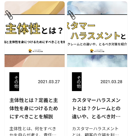
の低下を招いたりと悪影
み合う問題を整理して解
響を与える上司のことで
決に導く思考力で、身に
す。優秀な人材を育成す
つければ業務を効率よく
るためには、部下に愛情
こなせます。本記事で
を持ち、適切な指導がで
は、論理的思考力がもた
きる頼れる上司の存在が
らすメリットや効果的な
必要不可欠でしょう。今
鍛え方について紹介して
回は「部下をダメにする
います。また、あわせて
上司」というテーマで、
論理的思考力を鍛える際
その行動や口癖にみられ
におすすめの本も紹介し
る特徴、頼れる上司にな
ているので、参考にして
るためのポイントなどに
みてください。
そ
そ
ついて説明します。
の
の
2021.03.27
2021.03.28
他
他
主体性とは？定義と主
カスタマーハラスメン
体性を身につけるため
トとは？クレームとの
にすべきことを解説
違いや、とるべき対策
を紹介
主体性とは、何をすべき
カスタマーハラスメント
かを自らが考え、責任を
とは、顧客の立場を利用