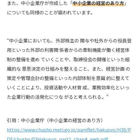
また、中小企業庁が作成した「
中小企業の経営のあり方
」
についても同様のことが謳われています。
“中小企業においても、外部株主の 関与や社外からの役員登
用といった外部の利害関 係者からの牽制機能が働く経営体
制の整備を進め ていくことや、取締役会の開催といった組
織的な 意思決定の仕組みを整えること、また、経営計画 の
策定や管理会計の整備といった内部体制を意識 的に整えて
いくことにより、投資活動や人材育 成、業務効率化といっ
た企業行動の活発化につな がると考えられる。”
引用：中小企業庁（中小企業の経営のあり方）
https://www.chusho.meti.go.jp/pamflet/hakusyo/H30/P
DF/chusho/03Hakusyo_part1_chap4_web.pdf