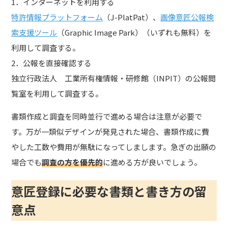
1．インターネットを利用する
特許情報プラットフォーム
（J-PlatPat）、
画像意匠公報検
索支援ツール
（Graphic Image Park）（いずれも無料）を
利用して調査する。
2．公報を直接確認する
独立行政法人 工業所有権情報・研修館（INPIT）の公報閲
覧室を利用して調査する。
書類作成と調査を同時並行で進める場合は注意が必要で
す。万が一類似デザインが発見された場合、書類作成に費
やした工数や費用が無駄になってしまします。急ぎの出願の
場合でも
調査の方を優先的
に進める方が良いでしょう。
意匠登録に必要な書類と書き方の留
意点