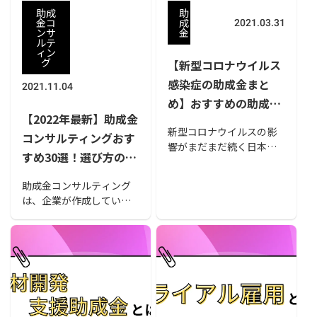
助成
助
金コ
成
2021.03.31
ンサ
金
ルテ
ィン
グ
【新型コロナウイルス
感染症の助成金まと
2021.11.04
め】おすすめの助成金
【2022年最新】助成金
申請代行・コンサル会
新型コロナウイルスの影
コンサルティングおす
社もご紹介
響がまだまだ続く日本。
すめ30選！選び方のポ
外出自粛や在宅勤務が全
イントも解説
国的に増えたことで、観
助成金コンサルティング
光・宿泊業やレジャー産
は、企業が作成している
業、外食産業、百貨店な
事業計画をもとに、尚の
ど多くの事業者がダメー
こと成績をアップさせら
ジを受けました。
れるよう助成金の提案を
する専門的な機関です。
この記事では、助成金コ
ンサルティングを利用す
るメリットや選び方、お