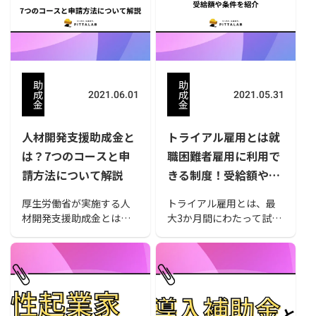
すすめ30選をご紹介して
います。
助
助
成
成
2021.06.01
2021.05.31
金
金
人材開発支援助成金と
トライアル雇用とは就
は？7つのコースと申
職困難者雇用に利用で
請方法について解説
きる制度！受給額や条
件を紹介
厚生労働省が実施する人
トライアル雇用とは、最
材開発支援助成金とは、
大3か月間にわたって試験
社員の職業訓練に対し必
的に従業員候補者を雇用
要な費用の一部を支給す
する際に国からの助成金
る制度です。労働者のス
を受けられる制度です。
キルを高め、社内に優秀
具体的にはどの程度の助
な人材を育成することを
成金を受けられるのか、
目的としています。今回
また、制度が適用される