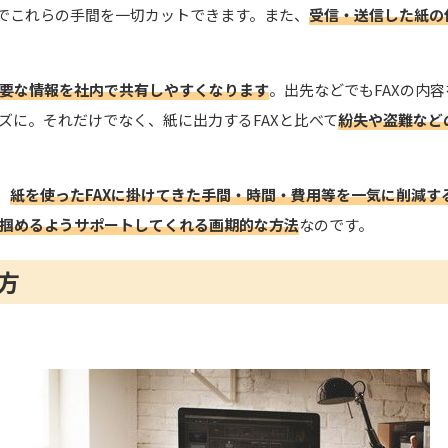
とでこれらの手間を一切カットできます。また、
受信・送信した紙の
要な情報を社内で共有しやすくなります
。
出先などでもFAXの内
ズ
に
。それだけでなく、紙に出力するFAXと比べて
紛失や盗難など
、
紙を使ったFAXに掛けてきた手間・時間・費用等を一気に削減す
掴めるようサポートしてくれる画期的な方法
なのです。
び方