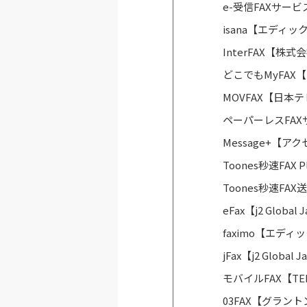
e-受信FAXサー
isana【エディ
InterFAX【株
どこでもMyFAX
MOVFAX【日本
ペーパーレスFAX
Message+【
Toones秒速FAX 
Toones秒速FAX
eFax【j2 Globa
faximo【エデ
jFax【j2 Global
モバイルFAX【TEL
03FAX【グラント