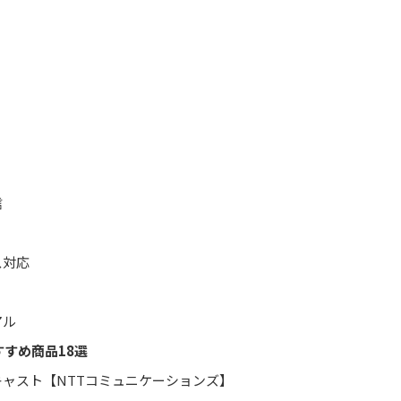
信
ス対応
アル
すすめ商品18選
ートキャスト【NTTコミュニケーションズ】