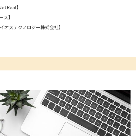
etReal】
ズベース】
【サイオステクノロジー株式会社】