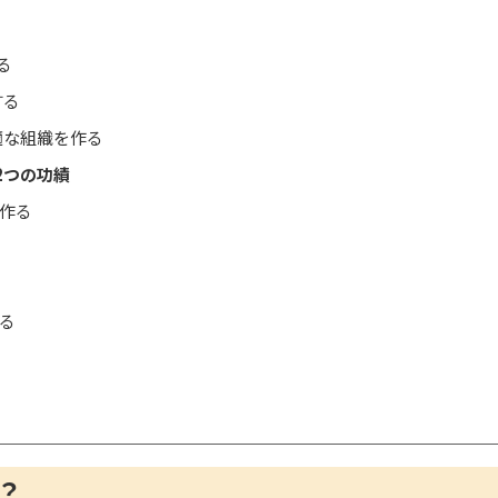
る
する
適な組織を作る
2つの功績
を作る
れる
？