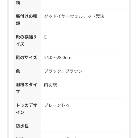
類
底付けの種
グッドイヤーウェルテッド製法
類
靴の横幅サ
E
イズ
靴のサイズ
24.0～28.0cm
色
ブラック、ブラウン
羽根のタイ
内羽根
プ
トゥのデザ
プレーントゥ
イン
防水性
ー