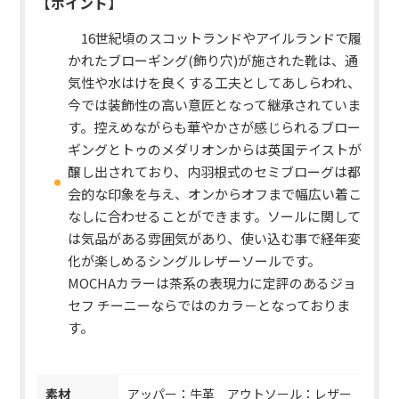
【ポイント】
16世紀頃のスコットランドやアイルランドで履
かれたブローギング(飾り穴)が施された靴は、通
気性や水はけを良くする工夫としてあしらわれ、
今では装飾性の高い意匠となって継承されていま
す。控えめながらも華やかさが感じられるブロー
ギングとトゥのメダリオンからは英国テイストが
醸し出されており、内羽根式のセミブローグは都
会的な印象を与え、オンからオフまで幅広い着こ
なしに合わせることができます。ソールに関して
は気品がある雰囲気があり、使い込む事で経年変
化が楽しめるシングルレザーソールです。
MOCHAカラーは茶系の表現力に定評のあるジョ
セフ チーニーならではのカラ－となっておりま
す。
素材
アッパー：牛革 アウトソール：レザー