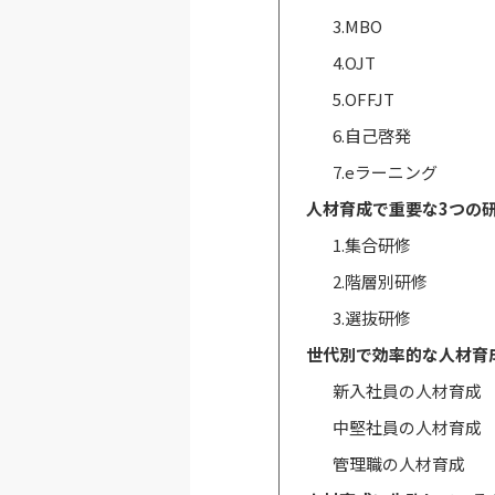
3.MBO
4.OJT
5.OFFJT
6.自己啓発
7.eラーニング
人材育成で重要な3つの
1.集合研修
2.階層別研修
3.選抜研修
世代別で効率的な人材育
新入社員の人材育成
中堅社員の人材育成
管理職の人材育成