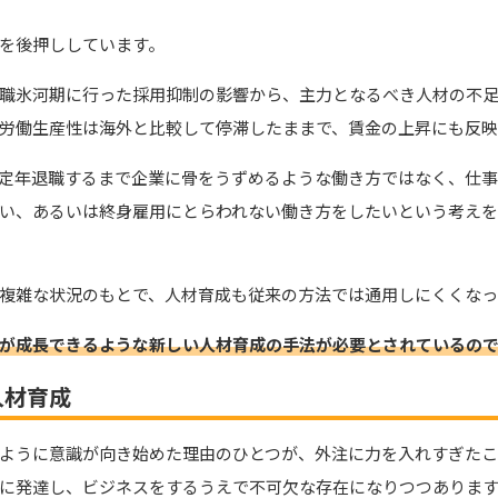
を後押ししています。
職氷河期に行った採用抑制の影響から、主力となるべき人材の不
労働生産性は海外と比較して停滞したままで、賃金の上昇にも反
定年退職するまで企業に骨をうずめるような働き方ではなく、仕
い、あるいは終身雇用にとらわれない働き方をしたいという考え
複雑な状況のもとで、人材育成も従来の方法では通用しにくくなっ
が成長できるような新しい人材育成の手法が必要とされているの
人材育成
ように意識が向き始めた理由のひとつが、外注に力を入れすぎたこ
に発達し、ビジネスをするうえで不可欠な存在になりつつありま