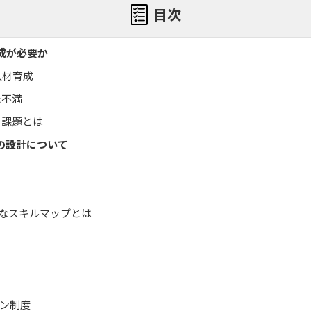
目次
成が必要か
人材育成
た不満
き課題とは
の設計について
なスキルマップとは
ョン制度