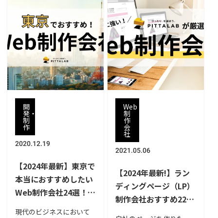
像制作会社のおすすめと
記事では、おすすめの動
選ぶ際に比較するポイン
画・映像制作会社や選び
トや依頼時に注意すべき
方をランキング形式でご
ポイントをご紹介しま
紹介します。
す。アニメーション動画
の制作を依頼する前にご
一読いただき、制作会社
を選ぶ際の参考にしてみ
てください。
開
Web
発・
制
制
作
作
会
社
2020.12.19
2021.05.06
【2024年最新】東京で
【2024年最新!】ラン
本当におすすめしたい
ディングページ（LP）
Web制作会社24選！選
制作会社おすすめ22
び方のポイントも解説
選！依頼方法や費用相
現代のビジネスにおいて