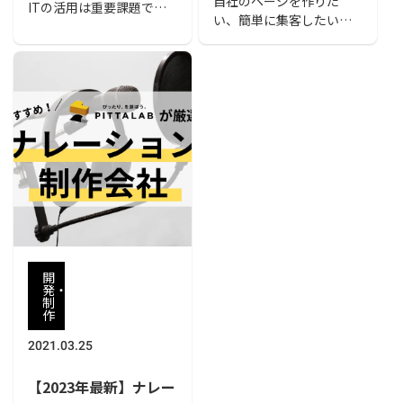
自社のページを作りた
ITの活用は重要課題で
場なども解説
い、簡単に集客したい、
す。その入り口として
といった際にLP制作は候
Webコンテンツの制作を
補にあがると思います。
考えているクライアント
内製せずにプロに頼む場
も多いのではないでしょ
合に知っておきたい、選
うか。高まるニーズに合
び方やおすすめの会社を
わせて東京では多くの会
解説しました。また、LP
社がWebコンテンツ制作
制作の費用相場も解説し
サービスを行っているた
ていますので、費用感が
め、Web制作のことをよ
気になる方は参考にして
く知らない場合、どこに
みてください。
依頼していいのか悩んで
しまうことでしょう。そ
こで今回は、東京で依頼
できるおすすめのWeb制
開
発・
作会社を紹介します。
制
作
2021.03.25
【2023年最新】ナレー