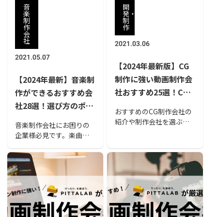
ている方はぜひ参考にし
音
開
てみてください。
楽
発・
制
制
作
作
会
社
2021.03.06
2021.05.07
【2024年最新版】CG
制作に強い動画制作会
【2024年最新】音楽制
社おすすめ25選！CG
作ができるおすすめ会
制作が適しているケー
社28選！選び方のポイ
おすすめのCG制作会社の
スや制作会社を選ぶポ
ントも解説
紹介や制作会社を選ぶポ
音楽制作会社にお困りの
イントも紹介
イントやCG制作の発注が
企業様必見です。楽曲、
適しているケースなどを
BGM、効果音から、レコ
解説しています。CG制作
ーディング、CD制作、PV
会社の利点について理解
制作まで幅広い音楽制作
した上で制作会社の選定
会社を集めました。企業
を行わないと、費用だけ
ごとに強いジャンルは異
がかさむといったケース
なります。厳選したおす
も考えられます。本記事
すめ会社と選び方のポイ
でCG制作の利点や選定ポ
ントも紹介しているので