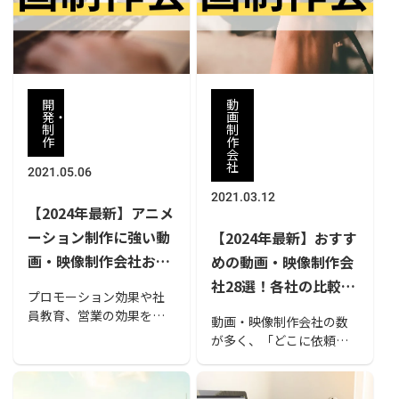
イントを抑え、CG制作会
是非参考にしてみてくだ
社を選ぶ際の参考にして
さい。
みてください。
開
動
発・
画
制
制
作
作
会
社
2021.05.06
2021.03.12
【2024年最新】アニメ
ーション制作に強い動
【2024年最新】おすす
画・映像制作会社おす
めの動画・映像制作会
すめ22選！アニメーシ
社28選！各社の比較ポ
プロモーション効果や社
ョンを活用するメリッ
イントも紹介
員教育、営業の効果を高
動画・映像制作会社の数
ト・デメリットや選び
めるため、アニメを活用
が多く、「どこに依頼す
する事例があります。こ
方のポイントも解説
るべきか分からない」と
の記事では、アニメーシ
いう方もいらっしゃるの
ョン制作に強い動画・映
ではないでしょうか。本