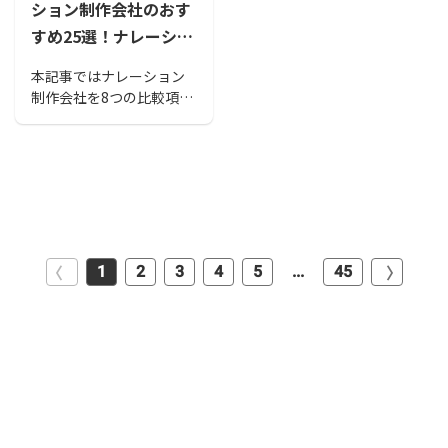
ション制作会社のおす
すめ25選！ナレーショ
ンの重要性についても
本記事ではナレーション
解説
制作会社を8つの比較項目
とともにおすすめのサー
ビス・会社をご紹介しま
す。また、ナレーション
に対する需要が増加して
いる背景となる「音声コ
ンテンツの重要性」につ
いても解説していきま
す。ナレーション制作会
1
2
3
4
5
...
45
社を選ぶ際の参考にして
みてください。