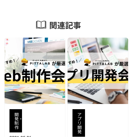
関連記事
開
ア
発・
プ
制
リ
作
開
発