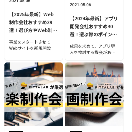
2021.05.06
2021.05.06
【2025年最新】Web
【2024年最新】アプリ
制作会社おすすめ29
開発会社おすすめ30
選！選び方やWeb制作
選！選ぶ際のポイント
の相場も解説
や開発の流れ、メリッ
事業をスタートさせて
成果を求めて、アプリ導
Webサイトを新規開設し
トも解説
入を検討する機会がある
たり、既存サイトをリニ
かもしれません。ですが
ューアルしたりする際、
アプリ開発はノウハウが
外部の制作会社に依頼す
なければ難しいもので
ることが多いのではない
す。そこで当ページで
でしょうか。本記事では
は、アプリ開発を依頼す
Web制作会社のおすすめ
る会社を選ぶ際のポイン
や選び方をご紹介しま
トや頼れる会社をまとめ
す。また、Web制作の費
てご紹介します。また、
用相場や依頼する前に確
アプリ開発の流れやアプ
認することも解説してい
リ開発をするメリットに
るので、制作会社選びの
ついても解説しているの
参考にしてみてくださ
で、アプリ開発を検討し
い。