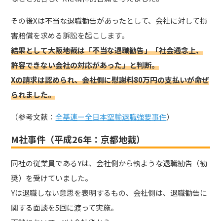
その後Xは不当な退職勧告があったとして、会社に対して損
害賠償を求める訴訟を起こします。
結果として大阪地裁は「不当な退職勧告」「社会通念上、
許容できない会社の対応があった」と判断。
Xの請求は認められ、会社側に慰謝料80万円の支払いが命ぜ
られました。
（参考文献：
全基連ー全日本空輸退職強要事件
）
M社事件（平成26年：京都地裁）
同社の従業員であるYは、会社側から執ような退職勧告（勧
奨）を受けていました。
Yは退職しない意思を表明するもの、会社側は、退職勧告に
関する面談を5回に渡って実施。