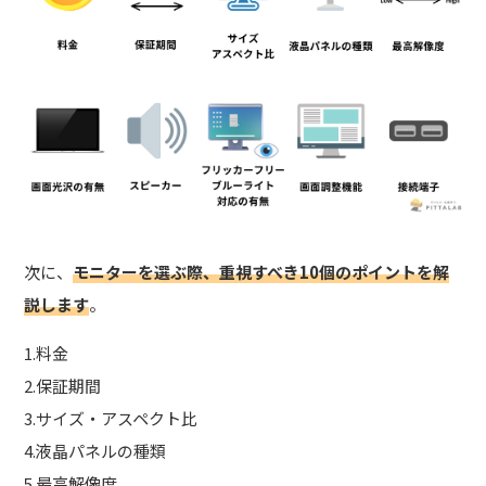
次に、
モニターを選ぶ際、重視すべき10個のポイント
を解
説します
。
1.料金
2.保証期間
3.サイズ・アスペクト比
4.液晶パネルの種類
5.最高解像度