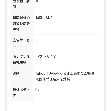
取り扱い新
✕
聞
新聞以外の
動画、SNS
取扱い広告
媒体
広告サービ
-
ス
向いている
中堅～大企業
会社規模
実績
Yahoo！JAPANから史上最多の23期連
続優秀代理店賞を受賞
発信メディ
◯
ア