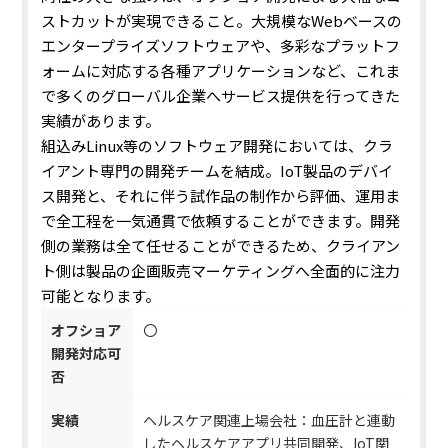
ストカットが実現できること。
大規模なWebベースの
エンタープライズソフトウェアや、多彩なプラットフ
ォームに対応する各種アプリケーションなど、これま
で多くのグローバル企業へサービス提供を行ってきた
実績があります。
組込みLinux等のソフトウェア開発においては、クラ
イアント専門の開発チームを結成。
IoT製品のデバイ
ス開発と、それに伴う試作品の制作から評価、運用ま
で全工程を一気通貫で依頼することができます。
開発
側の業務は全て任せることができるため、クライアン
ト側は製品の企画販売マーケティングへ全面的に注力
可能となります。
オフショア
〇
開発対応可
否
実績
ヘルスケア関連上場会社：血圧計と連動
したヘルスケアアプリ共同開発、IoT関