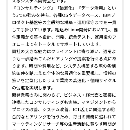
えるシステム開発会社です。
『コンサルティング』『最適化』『データ活用』とい
う3つの強みを持ち、各種OSやデータベース、IBMプ
ロダクト基盤等の全般的な構築・運用保守までを一貫
して手掛けています。
組込みLinux開発においても、要
件定義から基本設計、開発、統合テスト、運用後のフ
ォローまでをトータルでサポートしています。
同社の大きな魅力はクライアントに寄り添い、通常よ
りも一歩踏みこんだヒアリングや提案を行える点
にあ
ります。時間や費用など、システム構築する際の各制
約条件を踏まえた全体的な最適化を重要視し、情報の
扱いを定型化したうえで業務の高速化・循環サイクル
の促進を実現します。
開発業務のみに関わらず、ビジネス・経営面と密接に
連携したコンサルティングも実施。マネジメントから
プロセス改善、システム改善、ICT活用に関連する総
合的なヒアリングを行うため、毎日の業務に追われて
マーケティングリサーチ等の生産活動に費やす時間が