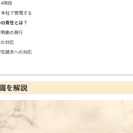
4項目
て本社で管理する
つの責任とは？
証明書の発行
への対応
・謄写請求への対応
識を解説