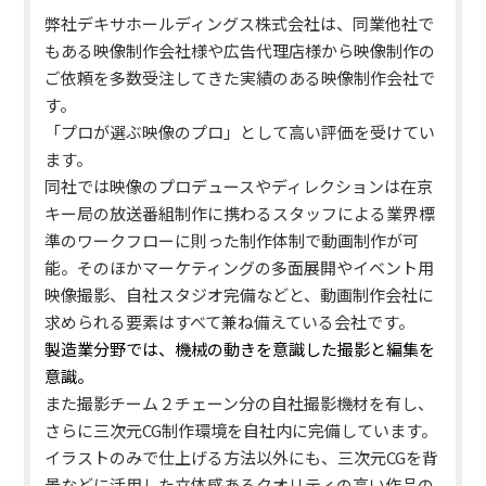
弊社デキサホールディングス株式会社は、同業他社で
もある映像制作会社様や広告代理店様から映像制作の
ご依頼を多数受注してきた実績のある映像制作会社で
す。
「プロが選ぶ映像のプロ」として高い評価を受けてい
ます
。
同社では映像のプロデュースやディレクションは在京
キー局の放送番組制作に携わるスタッフによる業界標
準のワークフローに則った制作体制で動画制作が可
能。そのほかマーケティングの多面展開やイベント用
映像撮影、自社スタジオ完備などと、動画制作会社に
求められる要素はすべて兼ね備えている会社です。
製造業分野では、機械の動きを意識した撮影と編集を
意識。
また撮影チーム２チェーン分の自社撮影機材を有し、
さらに三次元CG制作環境を自社内に完備しています。
イラストのみで仕上げる方法以外にも、三次元CGを背
景などに活用した立体感あるクオリティの高い作品の