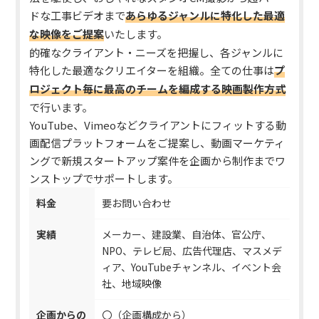
ドな工事ビデオまで
あらゆるジャンルに特化した
最適
な映像をご提案
いたします。
的確なクライアント・ニーズを把握し、各ジャンルに
特化した最適なクリエイターを組織。全ての仕事は
プ
ロジェクト毎に最高のチームを編成
する映画製作方式
で行います。
YouTube、Vimeoなどクライアントにフィットする動
画配信プラットフォームをご提案し、動画マーケティ
ングで新規スタートアップ案件を企画から制作までワ
ンストップでサポートします。
料金
要お問い合わせ
実績
メーカー、建設業、自治体、官公庁、
NPO、テレビ局、広告代理店、マスメデ
ィア、YouTubeチャンネル、イベント会
社、地域映像
企画からの
〇（企画構成から）