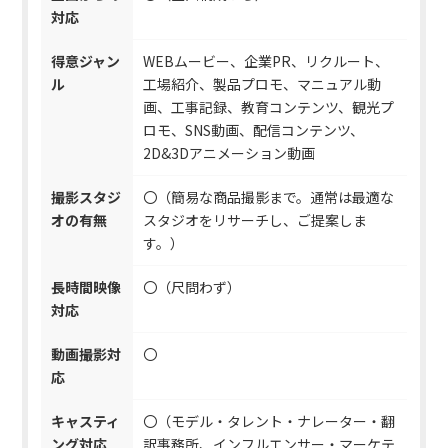
対応
得意ジャン
WEBムービー、企業PR、リクルート、
ル
工場紹介、製品プロモ、マニュアル動
画、工事記録、教育コンテンツ、観光プ
ロモ、SNS動画、配信コンテンツ、
2D&3Dアニメーション動画
撮影スタジ
〇（簡易な商品撮影まで。通常は最適な
オの有無
スタジオをリサーチし、ご提案しま
す。）
長時間映像
〇（尺問わず）
対応
動画撮影対
〇
応
キャスティ
〇（モデル・タレント・ナレーター・翻
ング対応
訳事務所、インフルエンサー・マーケテ