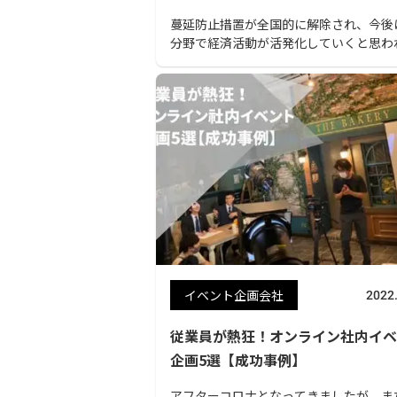
蔓延防止措置が全国的に解除され、今後
分野で経済活動が活発化していくと思わ
す。このような状況の中でイベントを企
ている企業様も多いと思います。この記
「大手イベント企画会社の選び方」と「
すめのイベント会社15社」を紹介してい
す。大手のイベント会社を比較して、自
った制作会社を見つけましょう。
イベント企画会社
2022
従業員が熱狂！オンライン社内イベ
企画5選【成功事例】
アフターコロナとなってきましたが、ま