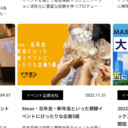
ョン活性化に豊富な経験を持つプロデューサ
に解
は各
ー陣がお客様のお悩みを解決！ 課題解決や集
開催
れま
客など、それぞれの目的に根付いた制作を致し
ろだ
画され
ます。
の方
事では
オン
おす
る方
ま
そこ
社に合
フォ
ベン
イベント企画会社
イ
.09.07
2022.11.21
ント
Xmas・忘年会・新年会といった懇親イ
20
ベントにぴったりな企画5選
ック
開設
だま
年末年始は自然と懇親会系のイベントが多く