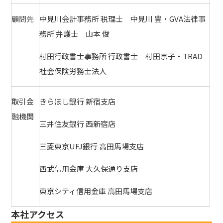
顧問先
中見川会計事務所 税理士 中見川 豊・GVA法律事
務所 弁護士 山本 俊
村田行政書士事務所 行政書士 村田京子・TRAD
社会保険労務士法人
取引金
きらぼし銀行 新宿支店
融機関
三井住友銀行 西新宿店
三菱東京UFJ銀行 高田馬場支店
西武信用金庫 大久保通り支店
東京シティ信用金庫 高田馬場支店
本社アクセス