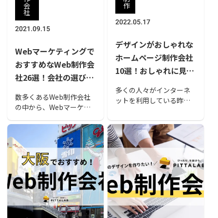
会
作
社
2022.05.17
2021.09.15
デザインがおしゃれな
Webマーケティングで
ホームページ制作会社
おすすめなWeb制作会
10選！おしゃれに見え
社26選！会社の選び方
る7つの特徴やおしゃ
も解説
多くの人々がインターネ
れなホームページの事
数多くあるWeb制作会社
ットを利用している昨
の中から、Webマーケテ
例も解説
今、企業にとってホーム
ィングでおすすめなWeb
ページはブランドイメー
制作会社をまとめまし
ジを伝えるために非常に
た。実績豊富な会社や
重要な存在です。この記
SEOに強い会社などweb
事ではおしゃれなホーム
マーケティングを得意と
ページを制作する重要性
する会社を紹介します。
とおすすめの制作会社を
ぜひこの記事を参考にし
紹介します。さらに、制
て制作依頼を検討してみ
作会社の選び方やおしゃ
てください。
れなホームページの事例
も紹介しているので、制