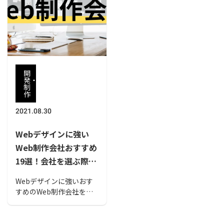
今回は大阪府にあるWeb
介します。
制作会社をご紹介しま
す。
開
発・
制
作
2021.08.30
Webデザインに強い
Web制作会社おすすめ
19選！会社を選ぶ際の
ポイントやレイアウト
Webデザインに強いおす
の種類も紹介
すめのWeb制作会社をを
まとめました。Webサイ
トのトレンドのデザイン
やWebサイトレイアウト