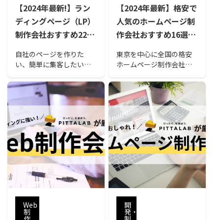
【2024年最新!】ラン
【2024年最新】格安で
ディングページ（LP）
人気のホームページ制
制作会社おすすめ22
作会社おすすめ16選！
選！依頼方法や費用相
格安でHPを制作する
自社のページを作りた
東京を中心に全国の格安
場なども解説
メリット・デメリット
い、簡単に集客したい、
ホームページ制作会社の
や費用相場についても
といった際にLP制作は候
中から、人気のおすすめ
補にあがると思います。
制作会社をまとめまし
解説
内製せずにプロに頼む場
た。格安でホームページ
合に知っておきたい、選
を制作するメリット・デ
び方やおすすめの会社を
メリットやホームページ
解説しました。また、LP
制作の費用相場も解説し
制作の費用相場も解説し
ているので、ホームペー
ていますので、費用感が
ジ制作を検討している方
気になる方は参考にして
は、ぜひ参考にしてくだ
みてください。
さい。
Web
開
制
発・
作
制