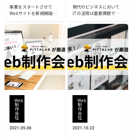
の相場も解説
び方のポイントも解説
事業をスタートさせて
現代のビジネスにおいて
Webサイトを新規開設し
ITの活用は重要課題で
たり、既存サイトをリニ
す。その入り口として
ューアルしたりする際、
Webコンテンツの制作を
外部の制作会社に依頼す
考えているクライアント
ることが多いのではない
も多いのではないでしょ
でしょうか。本記事では
うか。高まるニーズに合
Web制作会社のおすすめ
わせて東京では多くの会
や選び方をご紹介しま
社がWebコンテンツ制作
す。また、Web制作の費
サービスを行っているた
用相場や依頼する前に確
め、Web制作のことをよ
認することも解説してい
く知らない場合、どこに
るので、制作会社選びの
依頼していいのか悩んで
参考にしてみてくださ
しまうことでしょう。そ
い。
こで今回は、東京で依頼
Web
Web
できるおすすめのWeb制
制
制
作
作
作会社を紹介します。
会
会
社
社
2021.05.06
2021.10.22