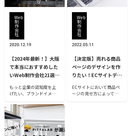
作会社を選ぶ際の参考に
してみてください。
Web
Web
制
制
作
作
会
会
社
社
2020.12.19
2022.05.11
【2024年最新！】大阪
【決定版】売れる商品
で本当におすすめした
ページのデザインを作
いWeb制作会社21選！
りたい！ECサイトデザ
選び方のポイントも解
インのポイントや事例
もっと企業の認知度を上
ECサイトにおいて商品ペ
説
もご紹介
げたい、ブランドイメー
ージの見せ方によって販
ジを定着させたい、集客
売数が大きく変わりま
を延ばしたい、どこの企
す。 この記事では「売れ
業もそんな課題を抱えて
る商品ページのデザイ
いるでしょう。効率よく
ン」を制作する為のポイ
課題解決を目指すなら
ントや気をつけるポイン
「Webサイト」が最適。
トなどを事例と共にご紹