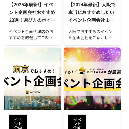
【2025年最新!】イベ
【2024年最新】大阪で
ント企画会社おすすめ
本当におすすめしたい
23選！選び方のポイン
イベント企画会社 11
トや依頼するメリット
選！選び方のポイント
イベント企画代理店のお
大阪でおすすめのイベン
についても解説
も解説
すすめを厳選してご紹介
ト企画会社をご紹介しま
しています。社内イベン
す。来場者の満足度が高
ト、懇親会、株主総会、
いイベントを企画・運営
ポップアップ、展示会、
する会社を探している方
オンラインイベントまで
は、ぜひ参考にしてみて
様々な強みのある企業様
ください。子どもや若
を選定しています。自社
者、お年寄りなど、それ
で開催したいイベントに
ぞれのターゲットに合わ
合った会社を選ぶ際の参
せて心に響くイベントを
考にしましょう。
企画してくれるでしょ
う。
イベ
イベ
ント
ント
企画
企画