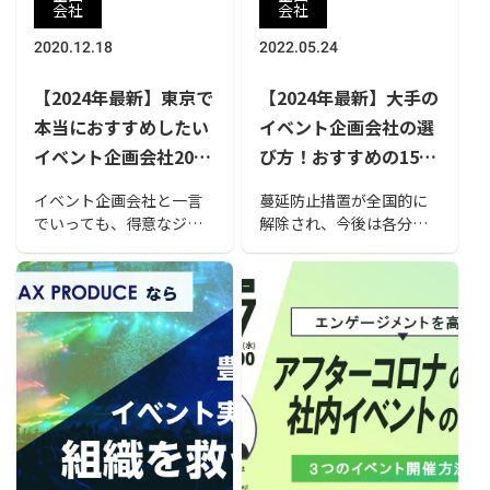
会社
会社
2020.12.18
2022.05.24
【2024年最新】東京で
【2024年最新】大手の
本当におすすめしたい
イベント企画会社の選
イベント企画会社20
び方！おすすめの15社
選！選び方のポイント
の特徴を徹底解説
イベント企画会社と一言
蔓延防止措置が全国的に
も解説
でいっても、得意なジャ
解除され、今後は各分野
ンルや対応できるニーズ
で経済活動が活発化して
などはそれぞれの会社ご
いくと思われます。この
とに異なります。今回は
ような状況の中でイベン
東京都でおすすめのイベ
トを企画されている企業
ント企画会社を紹介して
様も多いと思います。こ
いきますので、どんな会
の記事では「大手イベン
社があるか確認しましょ
ト企画会社の選び方」と
う。
「おすすめのイベント会
社15社」を紹介していま
す。大手のイベント会社
を比較して、自社に合っ