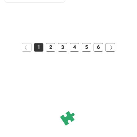
ベント制作を手掛ける株
式会社マックスプロデュ
ースは事業拡大に伴い、
2022年4月1日より「大阪
オフィス」を開設いたし
ました。
1
2
3
4
5
6