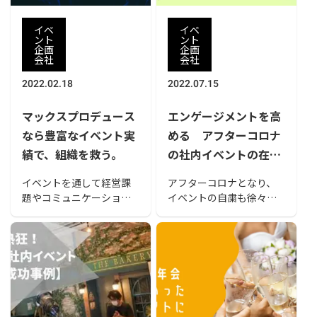
た制作会社を見つけまし
ょう。
イベ
イベ
ント
ント
企画
企画
会社
会社
2022.02.18
2022.07.15
マックスプロデュース
エンゲージメントを高
なら豊富なイベント実
める アフターコロナ
績で、組織を救う。
の社内イベントの在り
方
イベントを通して経営課
アフターコロナとなり、
題やコミュニケーション
イベントの自粛も徐々に
活性化に豊富な経験を持
解除されています。従来
つプロデューサー陣がお
通りの社内イベント開催
客様のお悩みを解決！ 課
に戻したいという希望も
題解決や集客など、それ
出てきているころだと思
ぞれの目的に根付いた制
います。 しかし、担当の
作を致します。
方、経営者の方々は「本
当に良いのだろうか？」
「まだオンラインが必要