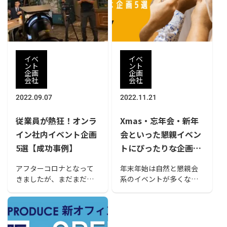
ではないのか」と悩んで
いる方もいらっしゃるの
ではないでしょうか。 そ
こで今回は、社会情勢・
参加者のニーズにフォー
イベ
イベ
カスを当てて、どのよう
ント
ント
企画
企画
な方法で社内イベントを
会社
会社
開催できるのかを解説い
たします。
2022.09.07
2022.11.21
従業員が熱狂！オンラ
Xmas・忘年会・新年
イン社内イベント企画
会といった懇親イベン
5選【成功事例】
トにぴったりな企画5
選
アフターコロナとなって
年末年始は自然と懇親会
きましたが、まだまだ注
系のイベントが多くなり
目を集めているオンライ
ます。毎回同じ企画を行
ンイベント。そんなオン
うと、マンネリ化や参加
ラインイベントならでは
率の低迷にもつながって
の企画を、成功事例の5つ
しまいます。そこで、今