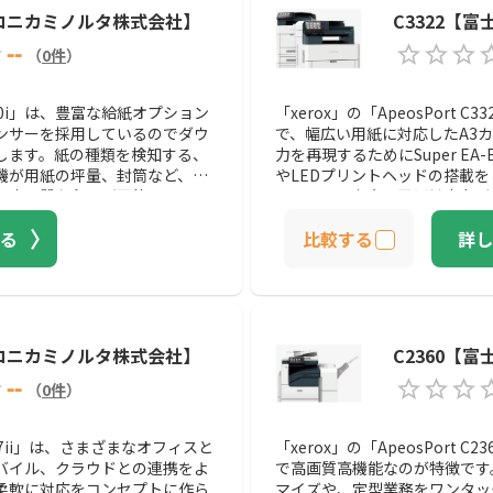
0i【コニカミノルタ株式会社】
C3322【
--
（
0
件
）
50i」は、豊富な給紙オプション
「xerox」の「ApeosPort
ンサーを採用しているのでダウ
で、幅広い用紙に対応したA3
します。紙の種類を検知する、
力を再現するためにSuper E
機が用紙の坪量、封筒など、用
やLEDプリントヘッドの搭載
つ高品質な印刷が可能です。
ています。充実の用紙対応力が
はもちろん、320×1200 mmの
る
比較する
詳し
g/m2の厚紙にも対応していま
7i【コニカミノルタ株式会社】
C2360【
--
（
0
件
）
87ii」は、さまざまなオフィスと
「xerox」の「ApeosPort
バイル、クラウドとの連携をよ
で高画質高機能なのが特徴です
柔軟に対応をコンセプトに作ら
マイズや、定型業務をワンタッ