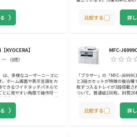
る
比較する
詳し
3ci【KYOCERA】
MFC-J69
--
（
0
件
）
253ci」は、多様なユーザーニーズに
「ブラザー」の「MFC-J699
す。ホーム画面や表示言語をカ
と3段カセットが特徴の複合機
作できるワイドタッチパネルで
枚ずつ入るトレイが3段搭載さ
ごとに見やすい角度で操作可
ついて、普通紙100枚、封筒2
自動的に操作パネルの点灯、消
ざまなサイズで印刷できる点が
とっていながら、15万枚印刷
る
比較する
詳し
です。