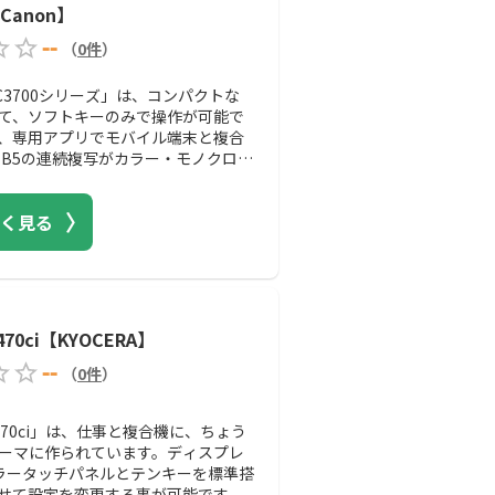
【Canon】
--
（
0
件
）
V C3700シリーズ」は、コンパクトな
て、ソフトキーのみで操作が可能で
、専用アプリでモバイル端末と複合
、B5の連続複写がカラー・モノクロ共
く見る
2470ci【KYOCERA】
--
（
0
件
）
a 2470ci」は、仕事と複合機に、ちょう
ーマに作られています。ディスプレ
ラータッチパネルとテンキーを標準搭
せて設定を変更する事が可能です。