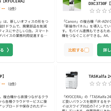
1ci【KYOCERA】
DXC3730F
--
（
0
件
）
51cii」は、新しいオフィスの形をつ
「Canon」の複合機「iR-AD
設計ドラムで、廃棄部品を削減
「新操作パネル」を導入してい
フィスにやさしい1台。スマート
す。モバイル連携もできるため
デバイスの業務利用促進する仕
機をつなぐことができる。A4
に30枚／分で可能です。
る
比較する
詳し
RP】
TASKalfa 
--
（
0
件
）
1」は、複合機から直接つながるクラ
「KYOCERA」の「TASKalf
から各種クラウドサービスに接
ど良いバランスを提供するをテ
アップロードや保存されたデー
イはスワイプ対応の7インチカ
載しています。作業効率にあわ