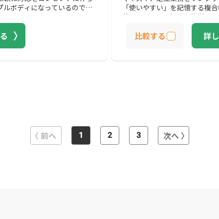
プルボディになっているので設
「使いやすい」を記憶する複合
載しているので操作も簡単です
る
比較する
詳し
前へ
次へ
1
2
3