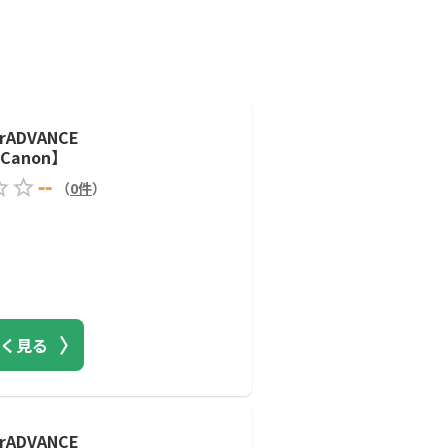
rADVANCE
【Canon】
--
（
0
件
）
く見る
rADVANCE