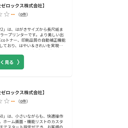
富士ゼロックス株式会社】
--
（
0
件
）
 C3322」は、はがきサイズから長尺紙ま
カラープリンターです。より美しい出
A-Ecoトナー、印刷品質の自動補正機能
をしており、はやい＆きれいを実現し
あり、A3やはがきなどの定形サイズ
長尺紙、52 g/m2の薄紙から300
く見る
す。
富士ゼロックス株式会社】
--
（
0
件
）
 C2360」は、小さいながらも、快適操作
。ホーム画面・機能リストのカスタ
チでスタート設定ができ、お客様の