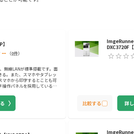
）
ImgeRunne
RP】
DXC3720F
--
（
0
件
）
」は、無線LANが標準搭載です。面
きる。また、スマホやタブレッ
スマホから印字するとことも可
チ操作パネルを採用しているの
る
比較する
詳し
ImgeRunne