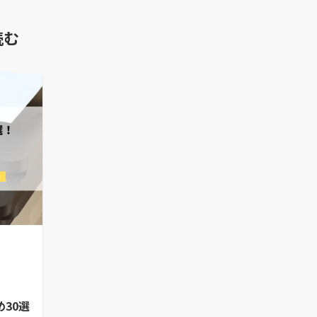
読む
め30選