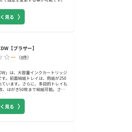
く見る
99CDW【ブラザー】
--
（
0
件
）
9CDW」は、大容量インクカートリッジ
です。前面給紙トレイは、用紙が250
れています。さらに、多目的トレイも
0枚、はがき50枚まで給紙可能。さま
魅力。インクジェットの印刷方式を
できる高耐久性を実現している実力派
く見る