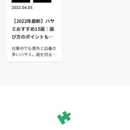
2022.04.05
【2022年最新】ハサ
ミおすすめ15選｜選
び方のポイントも紹
介
仕事中でも意外と出番の
多いハサミ。紙を切るだ
けでなく、段ボール箱で
届いた荷物の開封やテー
プ類を切る際にも使いま
す。せっかくなら目的に
あった使い心地の良いハ
サミを選びたいところ。
そこで、本記事ではハサ
ミを選ぶポイントと一緒
におすすめのハサミを15
選ご紹介します。