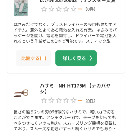
--
（
0
件
）
はさみだけでなく、プラスドライバーの役目も果たすア
イテム。意外とよくある電池を入れる作業。はさみでパ
ッケージを開け、電池を開封し、ドライバーで電池を入
れるという作業がこの1本で可能です。スティック型の
はさみなので、ペンケースやポーチに入れておくことも
できるでしょう。
比較する
詳しく見る
ハサミ NH-HT175M 【ナカバヤ
シ】
--
（
0
件
）
長さの違う2つの刃が特徴的なハサミで、軽い力で切る
ことができます。アンチグルー刃で、テープを切っても
ベタつきにくいのも魅力。スムーズリング機構を搭載し
ており、スムーズな動きがずっと続くハサミでもありま