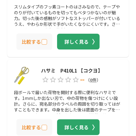
スリムタイプのフッ素コートのはさみなので、テープや
のりが付いているものを切ってもベタつかないのが魅
力。切った後の感触がソフトなストッパーが付いている
うえ、やわらか形状で手がいたくなりにくいです。さら
に、ガタつきの発生を抑制してくれるはさみでもありま
す。
比較する
詳しく見る
ハサミ P410L1 【コクヨ】
--
（
0
件
）
段ボールで届いた荷物を開封する際に便利なハサミで
す。1mmしか出ない刃で、中の荷物を傷つけにくい設
計。さらに、宛名部分のラベルの周囲を切り取ってはが
すこともできます。中身を出した後は底面のテープを切
り、すぐに段ボールを折りたたむことが可能。箱を開け
るから捨てるまで、このハサミひとつで楽々行なうこと
比較する
詳しく見る
ができます。