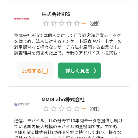
株式会社KFS
--
（
0
件
）
株式会社KFSでは個人に対して行う顧客満足度チェック
をはじめ、法人に対するアンケート調査やパートナーの
満足調査など様々なリサーチ方法を展開する企業です。
調査結果を踏まえた上で、今後のアドバイス・提案もし
てくれるため、より良い改善が見込めるでしょう。
比較する
詳しく見る
MMDLabo株式会社
--
（
0
件
）
通信、モバイル、ITの分野で10年間データを提供し続け
ている国内最大規模のモバイル調査機関です。中でも、
MMDLabo株式会社はWEB分野に特化しており、様々な
経験や今までに培ってきた調査ノウハウを活かし、スマ