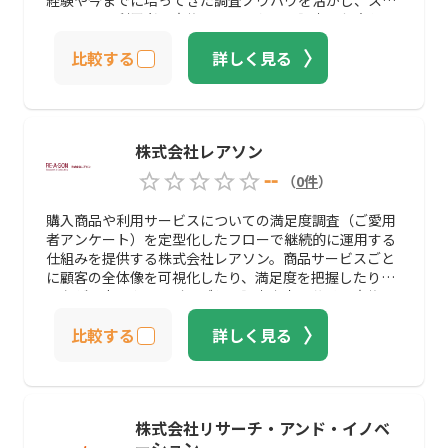
ートフォン利用者へ実施するアンケート調査を得意とし
ます。
比較する
詳しく見る
株式会社レアソン
--
（
0
件
）
購入商品や利用サービスについての満足度調査（ご愛用
者アンケート）を定型化したフローで継続的に運用する
仕組みを提供する株式会社レアソン。商品サービスごと
に顧客の全体像を可視化したり、満足度を把握したりす
るなど、商品やサービスごとに調査内容を分けて実施し
ます。アンケート調査の設問項目の一部設問は共通項目
比較する
詳しく見る
のため、結果を商品やサービス間での比較が可能です。
結果をもとに顧客の特性や評価の違いを明らかにするこ
とで、作業時間とコストを抑えた効率的な運用ができる
でしょう。
株式会社リサーチ・アンド・イノベ
ーション