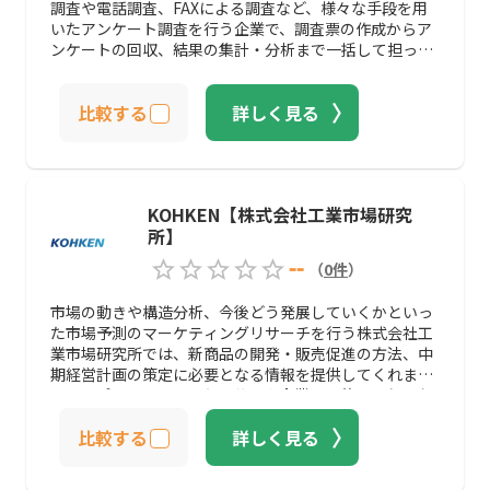
調査や電話調査、FAXによる調査など、様々な手段を用
いたアンケート調査を行う企業で、調査票の作成からア
ンケートの回収、結果の集計・分析まで一括して担って
います。
比較する
詳しく見る
KOHKEN【株式会社工業市場研究
所】
--
（
0
件
）
市場の動きや構造分析、今後どう発展していくかといっ
た市場予測のマーケティングリサーチを行う株式会社工
業市場研究所では、新商品の開発・販売促進の方法、中
期経営計画の策定に必要となる情報を提供してくれま
す。アプローチをかけたい分野や企業の目的から必要な
調査方法を探すことも可能です。
比較する
詳しく見る