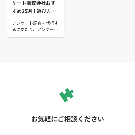
ケート調査会社おす
すめ25選！選び方の
ポイントも解説
アンケート調査を代行す
るにあたり、アンケート
調査会社の選び方や自社
に適したアンケート調査
会社をお探しの方もいる
でしょう。今回は、海外
リサーチの有無やモニタ
ー数など、様々な比較項
目をもとに厳選したアン
ケート調査会社おすすめ
25選をご紹介いたしま
す。ぜひ参考にしてみて
ください。
お気軽にご相談ください