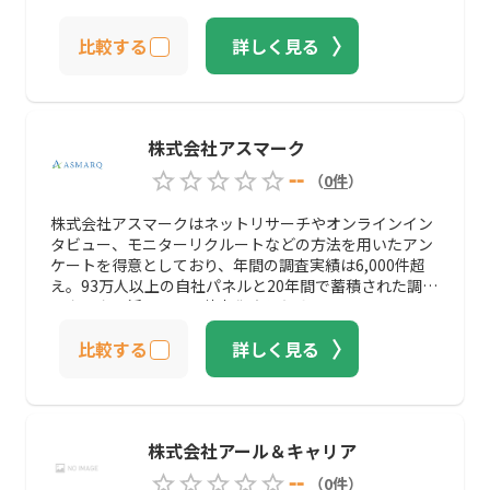
タル&amp;データドリブン・マーケティング領域では、
専門性の高いスペシャリストが組織横断で集結し、クラ
比較する
詳しく見る
イアントのビジネス成果に貢献する「価値ある顧客体
験」をご提案します。コミュニケーション領域ではあら
ゆる分野に対応しています。
株式会社アスマーク
--
（
0
件
）
株式会社アスマークはネットリサーチやオンラインイン
タビュー、モニターリクルートなどの方法を用いたアン
ケートを得意としており、年間の調査実績は6,000件超
え。93万人以上の自社パネルと20年間で蓄積された調査
ノウハウを活かして、効率化されたオペレーションによ
るスピード納期に対応可能です。 モニター調査を検討さ
比較する
詳しく見る
れるタイミングは、企業ごとによってシチュエーション
が異なりますが、株式会社アスマークであれば、どのよ
うなパターンにも対応して頂けそうです。過去に実施さ
れた自社企画のアンケートの報告書・集計結果・ローデ
ータなどは、公式サイト上でダウンロード（無料）する
株式会社アール＆キャリア
ことができます。
--
（
0
件
）