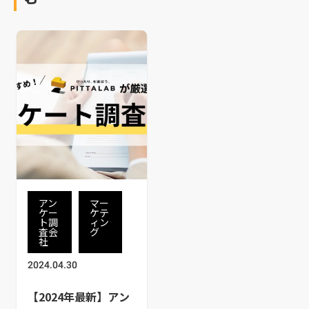
アン
マー
ケー
ケテ
ト調
ィン
査会
グ
社
2024.04.30
【2024年最新】アン