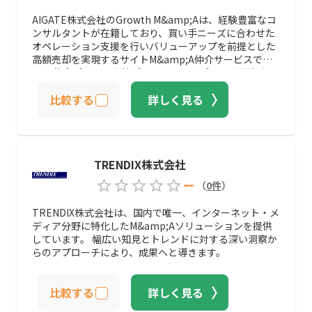
AIGATE株式会社のGrowth M&amp;Aは、経験豊富なコ
ンサルタントが在籍しており、買い手ニーズに合わせた
オペレーション支援を行いバリューアップを前提とした
高額売却を実現するサイトM&amp;A仲介サービスで
す。 仲介プランと直接プランの二つのプランが用意され
ているのでユーザーにとって最適なサービスを利用する
比較する
詳しく見る
ことが可能。
TRENDIX株式会社
--
（
0
件
）
TRENDIX株式会社は、国内で唯一、インターネット・メ
ディア分野に特化したM&amp;Aソリューションを提供
しています。 幅広い知見とトレンドに対する深い洞察か
らのアプローチにより、成果へと導きます。
比較する
詳しく見る