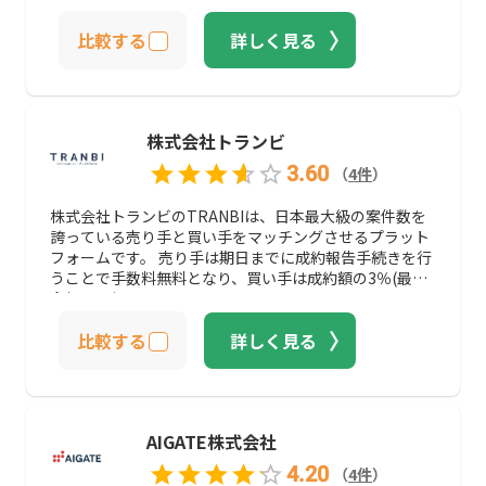
マッチングさせるこのサービスは、①取引成約率が業界
比較する
詳しく見る
水準を大きく上回る94% ②仲介手数料が業界最安値(売
却手数料:完全無料、買収手数料:1%) ③レベニューシェ
ア案件にも対応可能、というのが大きな特徴です。初め
てのサイト売買の方にもおすすめのサービスと言えるで
しょう。
株式会社トランビ
3.60
（
4
件
）
株式会社トランビのTRANBIは、日本最大級の案件数を
誇っている売り手と買い手をマッチングさせるプラット
フォームです。 売り手は期日までに成約報告手続きを行
うことで手数料無料となり、買い手は成約額の3％(最低
金額30万)かかります。
比較する
詳しく見る
AIGATE株式会社
4.20
（
4
件
）