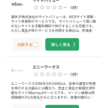
--
（
0
件
）
留学JP株式会社のサイトバリューは、WEBサイト買取・
サイト売買仲介サービスです。 サイトバリューで買い取
れないサイトを手数料無料で仲介することも可能です。
ただし買主が仲介サービスを利用する場合は、売買金額
の5％が手数料として発生します。
比較する
詳しく見る
エニーワークス
--
（
0
件
）
エニーワークスのWEB EXCHANGは、従来の運営が売買
を仲介する仕組みとは異なり、売主と買主が直接交渉可
能なサイトM&amp;Aサービスです。 マージン価格は売
却価格の3％お支払のみとなりますが、直接の取引に不
安を感じる方には「オプション」も用意してあるので安
心して利用することが可能です。