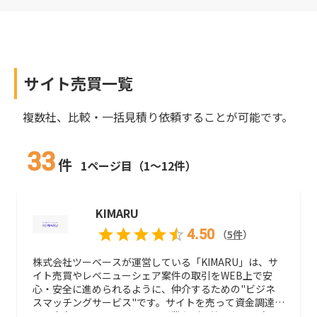
サイト売買
一覧
複数社、比較・一括見積り依頼することが可能です。
33
件
1ページ目（1～12件）
KIMARU
4.50
（
5
件
）
株式会社ツーベースが運営している「KIMARU」は、サ
イト売買やレベニューシェア案件の取引をWEB上で安
心・安全に進められるように、仲介するための"ビジネ
スマッチングサービス"です。サイトを売って資金調達し
たい売主と、サイトを買って副業などを始めたい買主を