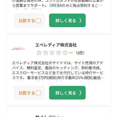
が高額な場合のみ、コンサルタントが売却戦略の立案か
ら営業までサポート。 UREBAのみと独占契約すること
で売り手の手数料は0になります。
比較する
詳しく見る
エベレディア株式会社
--
（
0
件
）
エベレディア株式会社のサイトマは、サイト売買のアド
バイス、無料査定、面談のセッティング、契約書作成、
エスクローサービスなど全てを代行している仲介サービ
スです。 着手金3万円(税別)仲介手数料15％(税別)最低成
果報酬30万円(税別)と少々割高のように思えますが、全
て代行可能でサイト売買時のリスクがなく、安心してサ
比較する
詳しく見る
イト売買を行えるので決して高い金額ではありません。
サイトバリュー