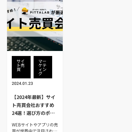
サイ
マー
ト売
ケテ
買
ィン
グ
2024.01.23
【2024年最新】サイ
ト売買会社おすすめ
24選！選び方のポイ
ントも解説
WEBサイトやアプリの売
買が世界中で注目されて