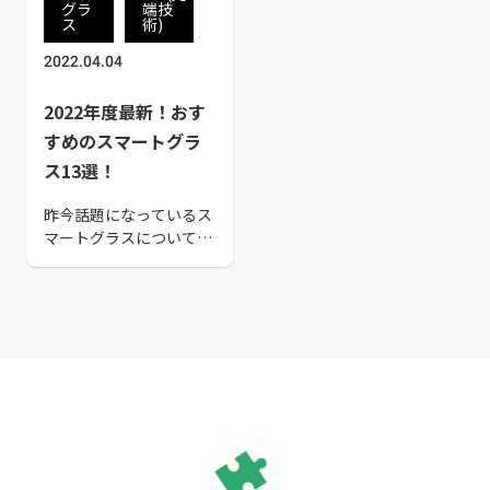
グラ
端技
ス
術)
2022.04.04
2022年度最新！おす
すめのスマートグラ
ス13選！
昨今話題になっているス
マートグラスについて解
説。スマートグラスの基
本的な知識から選ぶ際の
ポイント、実際にどんな
商品があるかなどを紹介
します。あなたにピッタ
リのスマートグラスを見
つけましょう！