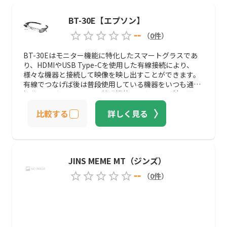
BT-30E【エプソン】
--
（
0
件
）
BT-30Eはモニター機能に特化したスマートグラスであ
り、HDMIやUSB Type-Cを使用した有線接続により、
様々な機器と接続して映像を映し出すことができます。
有線でつなげば後は普段使用している機器をいつも通り
操作すれば、モニターの拡張機能のように目の前に画面
が表示されます。企業用に検査機器などのモニターとし
比較する
詳しく見る
て使われている一方で、映像の市長やゲームのプレイ画
面を映し出すことも可能です。
JINS MEME MT（ジンズ）
--
（
0
件
）