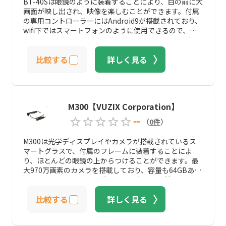
BT-40Sは眼鏡のように装着することにより、目の前に大
画面が映し出され、映像を楽しむことができます。付属
の専用コントローラーにはAndroid9が搭載されており、
wifi下ではスマートフォンのように使用できるので、普
段モバイル端末で見ている動画等をレンズを通して大画
面で楽しむことが可能です。
比較する
詳しく見る
M300【VUZIX Corporation】
--
（
0
件
）
M300は光学ディスプレイやカメラが搭載されているス
マートグラスで、付属のフレームに装着することによ
り、ほとんどの眼鏡の上からつけることができます。最
大970万画素のカメラを搭載しており、容量も64GBある
ので、スマートフォンを構えることなく目の前の風景を
撮影し、保存することができます。
比較する
詳しく見る