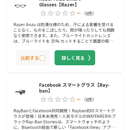
Glasses【Razer】
--
（
0
件
）
Razer Anzu は防滴仕様のため、汗による影響を受ける
ことなく、ものをこぼしたり、雨が降ったりしても問題
なく使用できます。また、ブルーライトカットレンズ
は、ブルーライトを 35% カットすることで画面の眩し
さを軽減して目を保護し、目の疲れを軽減するため、エ
ンターテインメントを楽しんでいる時や仕事中も快適に
比較する
詳しく見る
集中できる一方、交換用の偏光レンズは、 UVA/UVB を
99% カットして紫外線から目を守ります。用途によって
レンズを使い分けすることができるので便利な商品で
す。
Facebook スマートグラス【Ray-
ban】
--
（
0
件
）
RayBanとFacebook共同開発！Rayban初のスマートグ
ラスが登場！日本未発売！人気モデルのWAYFARERのブ
ラックRay-Ban Storiesは、スマートウォッチのよう
に、Bluetooth経由で新しい「Facebook View」アプリ