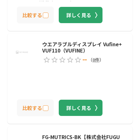
とペアリング装着時には、デフォルトでスマートフォン
のBluetoothオーディオとして認識右のつるがタッチイ
比較する
詳しく見る
ンターフェースになっているタップ、ダブルタップ、ト
リプルタップで通話の開始と終了、曲の再生と一時停
止、スキップつるの表面を前後にスワイプすると、音量
が上下カメラボタンがあり、タップで動画撮影が始ま
り、長押しすると静止画を撮影つるを広げて装着する
ウエアラブルディスプレイ Vufine+
と、小さなチャイム音が鳴る「Hey Facebook」と言う
VUF110（VUFINE）
と、耳のそばでチッというようなかすかな音が鳴って、
音声を聞く状態になったことを知らせる「Hey
--
（
0
件
）
Facebook」コマンドで実行できる機能は、写真と動画
の撮影の2つ動画は、1回で30秒まで撮影できる
比較する
詳しく見る
FG-MUTRICS-BK【株式会社FUGU