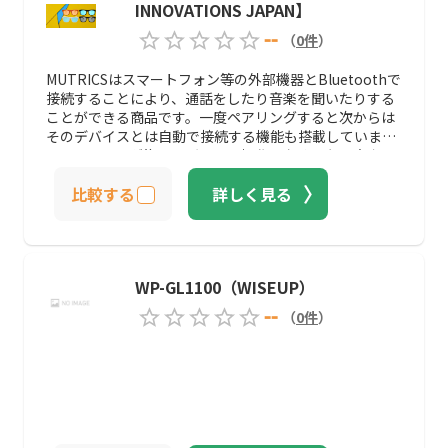
INNOVATIONS JAPAN】
--
（
0
件
）
MUTRICSはスマートフォン等の外部機器とBluetoothで
接続することにより、通話をしたり音楽を聞いたりする
ことができる商品です。一度ペアリングすると次からは
そのデバイスとは自動で接続する機能も搭載していま
す。ペアリング後はモバイルを操作しなくても、音楽の
再生したり電話に応じたりすることができます。防水機
比較する
詳しく見る
能もあるので外に行く時にも普段使いができる製品で
す。
WP-GL1100（WISEUP）
--
（
0
件
）