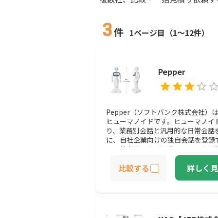
3
件
1ページ目（1～12件）
Pepper
Pepper（ソフトバンク株式会社
ヒューマノイドです。ヒューマノイ
り、業務別会話と汎用的な日常会話
に、自社企業向けの独自会話を登録
との接客用語などを教えることも可
によって、現地で対応できるスタッフ
比較する
詳しく見
て回答の難しい問い合わせに対応す
手が不足していても問題ありません。
だけでなく後方の人にも気づくこと
によって、騒音のある環境下でもし
ができます。プロ野球球団の福岡ソ
踊ったりして応援をしている姿など