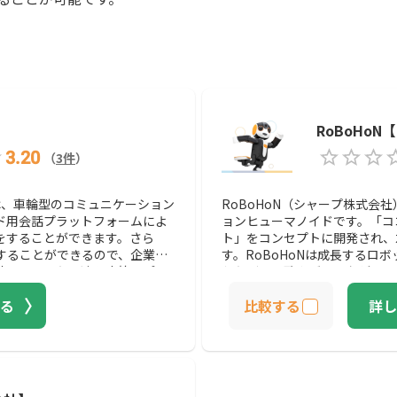
RoBoHo
3.20
（
3
件
）
）は、車輪型のコミュニケーション
RoBoHoN（シャープ株式会
ド用会話プラットフォームによ
ョンヒューマノイドです。「コ
をすることができます。さら
ト」をコンセプトに開発され、
することができるので、企業ご
す。RoBoHoNは成長するロ
能です。また、遠隔応答アプリ
うたびに、歌やダンスなどでき
がいなくても、Pepperを介し
専用アプリを活用することで、L
る
比較する
詳し
ることもできるので、現場の人
したり、名作文学を読み聞かせ
Pepperは移動する際に、前方
役立つ機能を増やすことができま
ができ、高性能な音声認識機能
丁寧に教えてくれるので、初め
っかり相手の声を聞き取ること
可能です。実際に購入したユー
フトバンクホークスを歌ったり
齢者がいる家族に人気を集めて
、可愛らしい一面も見せてお
ュニケーションによって、性格