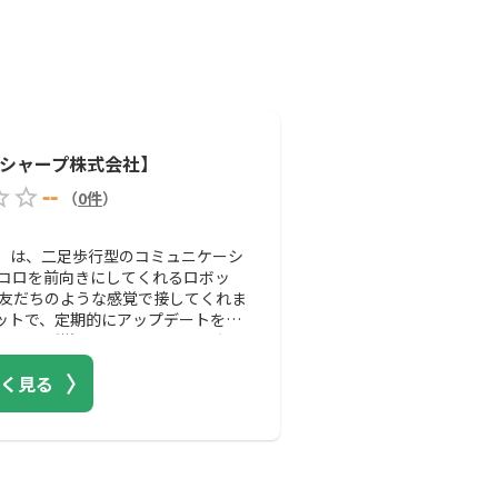
N【シャープ株式会社】
--
（
0
件
）
社）は、二足歩行型のコミュニケーシ
コロを前向きにしてくれるロボッ
友だちのような感覚で接してくれま
ボットで、定期的にアップデートを行
ることが増えていくのです。また、
INEアプリでメッセージの送受信を
く見る
してくれたりと、日常生活において
す。RoBoHoNの使い方を動画で
てロボットを扱う人でも簡単に操作
ザーからの評価が高く、子どもや高
います。特に高齢者は他者とのコミ
が明るくなることは多々あるので、