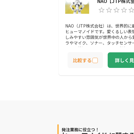
NAO【JTP株式
り、Pepperを見かけるとつい話
いです。ヒューマノイドロボットで
であれば、まず最初にPepperの
NAO（JTP株式会社）は、世界的
ヒューマノイドです。愛くるしい表
しみやすい雰囲気が世界中の人から
ラやマイク、ソナー、タッチセンサ
周囲の状況をリアルタイムで把握す
の言葉や表情を認識して、相手に合
比較する
詳しく見
コミュニケーションをすることもで
ったり、立ち座りができたりするの
富です。会話だけでなく、動きによ
ので、言語的・非言語的に人間と関
しょう。コミュニケーションの支援
で、医療や介護、教育の分野におい
ません。医療や介護など業界に特化
自のアプリケーションを開発したり、
たりとさまざまなサービスを展開し
ステムを活用したい企業は導入を検
発注業務に役立つ！