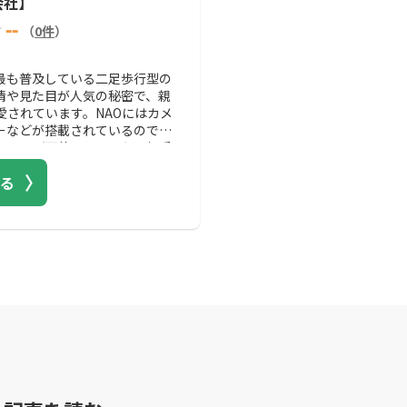
会社】
しかけたくなるほど世間の人気が高
高齢者施設などにおすすめです
何を導入しようか迷っているの
メンタルケア施設にも効果的な
--
（
0
件
）
導入を検討してみてください。
ニケーションロボットを導入し
い。
に最も普及している二足歩行型の
情や見た目が人気の秘密で、親
愛されています。NAOにはカメ
ーなどが搭載されているので、
ることが可能です。また、相手
わせてモーションを交えながら
る
きます。二足歩行型なので、踊
で、動作のバリエーションも豊
るコミュニケーションも可能な
わり合いを持つことができるで
に役立つヒューマノイドなの
て、活躍することは間違いあり
したソリューションの提供や独
IT教育コンテンツの提供をし
ているので、業界に特化したシ
討してみましょう。