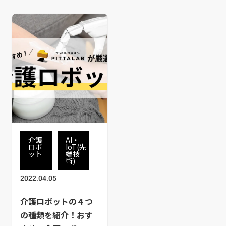
介護
AI・
ロボ
IoT(先
ット
端技
術)
2022.04.05
介護ロボットの４つ
の種類を紹介！おす