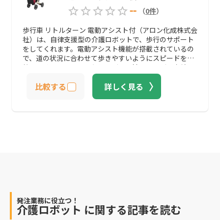
場ではさまざまなシーンで活躍すること間違いありませ
--
（
0
件
）
ん。介護施設を運営しており、装着型の介護ロボットの
導入を検討している企業におすすめの製品です。
歩行車 リトルターン 電動アシスト付（アロン化成株式会
社）は、自律支援型の介護ロボットで、歩行のサポート
をしてくれます。電動アシスト機能が搭載されているの
で、道の状況に合わせて歩きやすいようにスピードを調
整してくれるのです。たとえば、平地であれば、車輪の
回転方向とトルク量（回転させる力）を常に把握し、歩
比較する
詳しく見る
くスピードに合わせて走行速度を調整してくれます。ま
た、上り坂であれば勾配角度に合わせてモーターアシス
トがかかり、下り坂であれば自動ブレーキがかかる仕組
みです。他にも、急加速したときには急ブレーキがかか
り、手を離したときには自動停止するようになっている
ので、高齢者でも安心して利用することができます。高
齢者は少しの段差でもつまずくことが多々あり、前方に
バランスを崩したときに流れずに止まってくれるので、
転倒などの事故を防げる可能性が高くなるのです。リト
ルターンは、操作性もシンプルで音声で危険をアナウン
スしてくれるだけでなく、約4時間バッテリーが持つの
で、少し外出するのにも適しています。リハビリを行う
施設や外出する機会が多いデイサービスは、導入を検討
発注業務に役立つ！
介護ロボット
に関する記事を読む
してみてはいかがでしょうか。