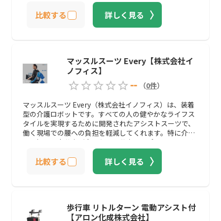
裏にしっかり体重が乗り、残っている脚力を活かすこと
比較する
詳しく見る
ができます。移乗や排泄介助など要介護者を移動させる
際に、2人ほど人手がかかっていたケースでもHug T1を
導入すれば、側で見守るスタッフが1人いれば事足りる
ので、業務効率の向上やスタッフへの負担軽減につなが
るでしょう。横幅のサイズは広めに設計されているた
マッスルスーツ Every【株式会社イ
め、体格が大きい人にも対応でき、要介護者の脚力を活
ノフィス】
かして立ち上がらせることができるので、リハビリとし
ても活用できます。各種補助金の対象にもなっているの
--
（
0
件
）
で、介護施設など要介護者を移乗させるシーンがある企
業は、導入を検討してみてください。
マッスルスーツ Every（株式会社イノフィス）は、装着
型の介護ロボットです。すべての人の健やかなライフス
タイルを実現するために開発されたアシストスーツで、
働く現場での腰への負担を軽減してくれます。特に介護
の現場では力仕事が多いため、仕事のサポートをしてく
れるので、相性のよい介護ロボットでしょう。マッスル
比較する
詳しく見る
スーツは空気圧を利用した作りになっているので、最大
補助力が25.5kgfと要介護者をラクラク持ち上げること
が可能です。また、電気を使用しないため、稼働時間に
制限がない点も大きなメリットといえるでしょう。リュ
ックサックのように背負ってベルトを締めるだけなの
歩行車 リトルターン 電動アシスト付
で、慣れれば10秒足らずで装着ができます。水やほこり
【アロン化成株式会社】
にも強く、排泄介助や移乗介助にも使えるので、介護現